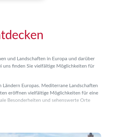
ntdecken
onen und Landschaften in Europa und darüber
uns finden Sie vielfältige Möglichkeiten für
den Ländern Europas. Mediterrane Landschaften
n eröffnen vielfältige Möglichkeiten für eine
ionale Besonderheiten und sehenswerte Orte
erende Regionen auf komfortablen Busreisen,
Merkliste schliessen
gewählten
Flugreisen
. Auch
Städtereisen
und
einer Reise kennenzulernen.