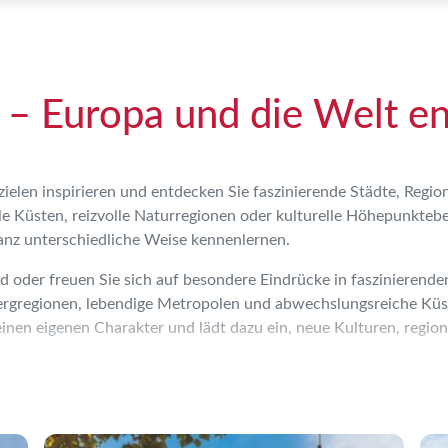
e – Europa und die Welt e
zielen inspirieren und entdecken Sie faszinierende Städte, Regi
 Küsten, reizvolle Naturregionen oder kulturelle Höhepunktebei 
anz unterschiedliche Weise kennenlernen.
nd oder freuen Sie sich auf besondere Eindrücke in faszinieren
ergregionen, lebendige Metropolen und abwechslungsreiche Küste
t seinen eigenen Charakter und lädt dazu ein, neue Kulturen, reg
n unterschiedliche Reisearten zur Auswahl. Erkunden Sie faszini
liste
er
Schiffsreise
oder erreichen Sie weiter entfernte Ziele mit aus
eiten, ein Land, eine Region oder mehrere Stationen innerhalb 