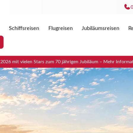
Schiffsreisen
Flugreisen
Jubiläumsreisen
Re
Mo. - Fr
Sa. 09:0
026 mit vielen Stars zum 70 jährigen Jubiläum – Mehr Informat