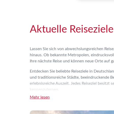
Aktuelle Reiseziel
Lassen Sie sich von abwechslungsreichen Reise
hinaus. Ob bekannte Metropolen, eindrucksvolle
Ihre nächste Reise und können neue Orte auf g
Entdecken Sie beliebte Reiseziele in Deutschla
und traditionsreiche Städte, beeindruckende B
erlebnisreiche Auszeit. Jedes Reiseziel besitz
kennenzulernen.
Mehr lesen
Je nach Reiseziel und aktuellem Angebot stehe
Merk
entdecken Sie neue Perspektiven während ein
Rundreisen
bieten abwechslungsreiche Möglichk