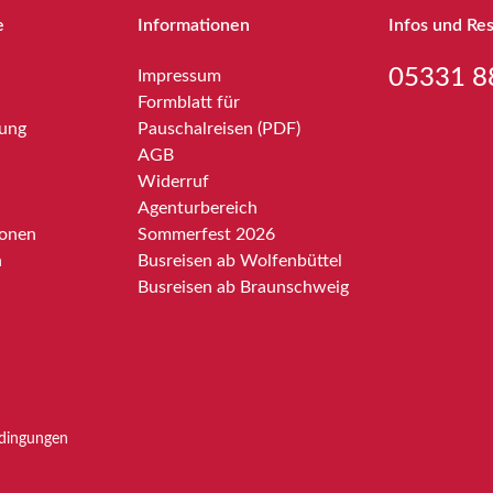
e
Informationen
Infos und Re
05331 8
Impressum
Formblatt für
bung
Pauschalreisen (PDF)
AGB
Widerruf
Agenturbereich
ionen
Sommerfest 2026
n
Busreisen ab Wolfenbüttel
Busreisen ab Braunschweig
dingungen