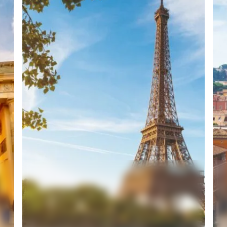
ben oder sich zunächst inspirieren lassen möchten – entdecken Si
aben noch keine Reisen auf der Merkliste gespeichert
e Ihr Wunschziel und informieren Sie sich über verfügbare Reisen