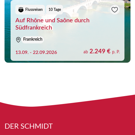
Flussreisen
10 Tage
Auf Rhône und Saône durch
Südfrankreich
Frankreich
2.249 €
13.09. - 22.09.2026
ab
p. P.
DER SCHMIDT