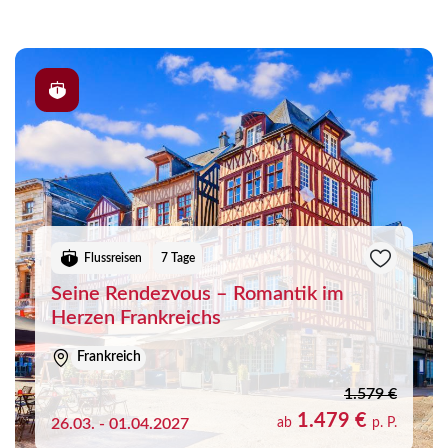
Freuen Sie sich auf bestens organisierte Bus- und
Schiffsreisen, persönlichen Service und unvergessliche
Urlaubsmomente. Entdecken Sie jetzt unsere Frankreich-
Reisen und erleben Sie die Vielfalt unseres faszinierenden
Nachbarlandes.
Flussreisen
7 Tage
Seine Rendezvous – Romantik im
Herzen Frankreichs
Frankreich
1.579 €
1.479 €
26.03. - 01.04.2027
ab
p. P.