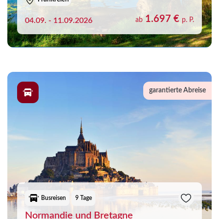
Merk
1.697 €
04.09. - 11.09.2026
ab
p. P.
Sie haben noch keine Reisen auf der Merkliste
gespeichert
garantierte Abreise
Busreisen
9 Tage
Normandie und Bretagne