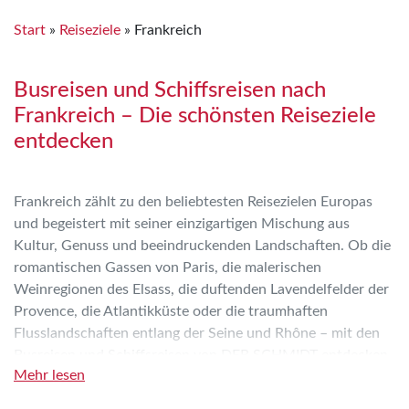
Start
»
Reiseziele
»
Frankreich
Busreisen und Schiffsreisen nach
Frankreich – Die schönsten Reiseziele
entdecken
Frankreich zählt zu den beliebtesten Reisezielen Europas
und begeistert mit seiner einzigartigen Mischung aus
Kultur, Genuss und beeindruckenden Landschaften. Ob die
romantischen Gassen von Paris, die malerischen
Weinregionen des Elsass, die duftenden Lavendelfelder der
Provence, die Atlantikküste oder die traumhaften
Flusslandschaften entlang der Seine und Rhône – mit den
Busreisen und Schiffsreisen von DER SCHMIDT entdecken
Mehr lesen
Sie Frankreich komfortabel und entspannt.