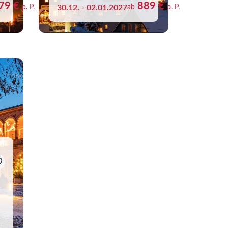
79 €
889 €
p. P.
30.12. - 02.01.2027
ab
p. P.