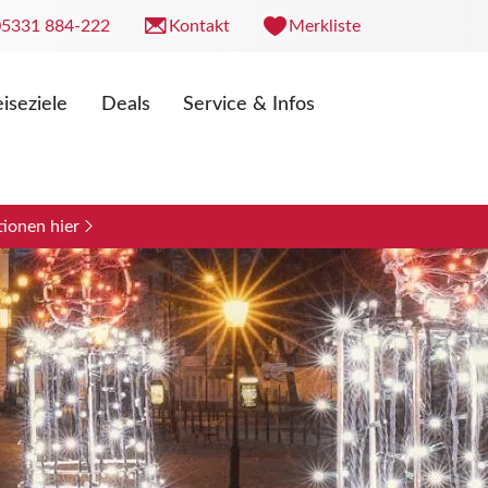
05331 884-222
Kontakt
Merkliste
iseziele
Deals
Service & Infos
. 09:00 - 18:00 Uhr
0 - 13:00 Uhr
ionen hier