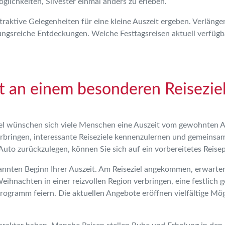
lichkeiten, Silvester einmal anders zu erleben.
raktive Gelegenheiten für eine kleine Auszeit ergeben. Verläng
gsreiche Entdeckungen. Welche Festtagsreisen aktuell verfügbar
t an einem besonderen Reisezie
ünschen sich viele Menschen eine Auszeit vom gewohnten Allta
bringen, interessante Reiseziele kennenzulernen und gemeinsam
Auto zurückzulegen, können Sie sich auf ein vorbereitetes Reis
nten Beginn Ihrer Auszeit. Am Reiseziel angekommen, erwarten S
ihnachten in einer reizvollen Region verbringen, eine festlich
ramm feiern. Die aktuellen Angebote eröffnen vielfältige Mögl