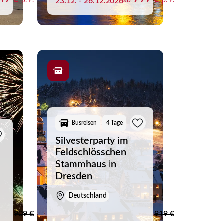
p. P.
23.12. - 26.12.2026
ab
p. P.
Busreisen
4 Tage
Silvesterparty im
Feldschlösschen
Stammhaus in
Dresden
Deutschland
Merkliste schliessen
909 €
919 €