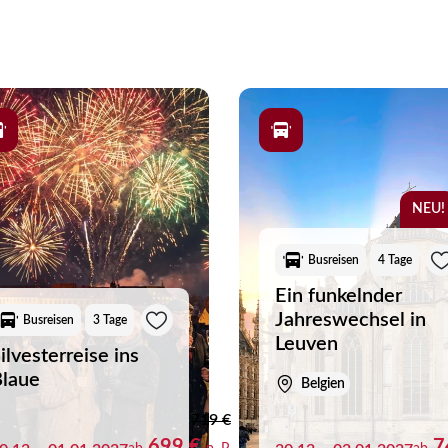
tabel mit dem Bus und können sich entspannt auf die bevorsteh
lanung kümmern zu müssen, genießen Sie eine organisierte Ausze
inspirieren und entdecken Sie Weihnachtsreisen und Silvesterrei
NEU!
Busreisen
4 Tage
Ein funkelnder
Jahreswechsel in
Busreisen
3 Tage
Leuven
ilvesterreise ins
laue
Belgien
719 €
699 €
7