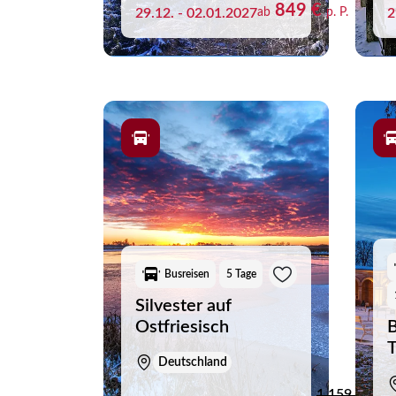
849 €
29.12. - 02.01.2027
ab
p. P.
2
Sie h
Busreisen
5 Tage
Silvester auf
Ostfriesisch
B
T
Deutschland
1.159 €