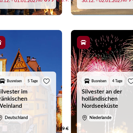
0.12. - 01.01.2027
ab
p. P.
30.12. - 02.01.2027
ab
Busreisen
5 Tage
Busreisen
4 Tage
ilvester im
Silvester an der
ränkischen
holländischen
Weinland
Nordseeküste
Deutschland
Niederlande
liste
899 €