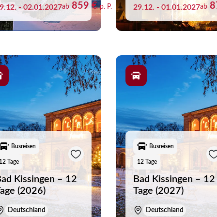
859 €
8
9.12. - 02.01.2027
ab
p. P.
29.12. - 01.01.2027
ab
aben noch keine Reisen auf der Merkliste gespeichert
Busreisen
Busreisen
12 Tage
12 Tage
ad Kissingen – 12
Bad Kissingen – 12
age (2026)
Tage (2027)
Deutschland
Deutschland