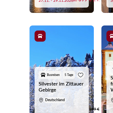
27.11. - 29.11.2026
ab
p. P.
3
Busreisen
5 Tage
S
Silvester im Zittauer
f
Gebirge
Deutschland
Merk
889 €