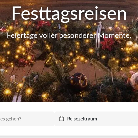
Festtagsreisen
Feiertage voller besonderer Momente.
Reisezeitraum
Reisezeitraum