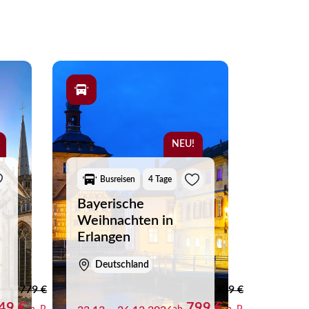
enden Tage einstimmen. Statt sich selbst um
it mit abwechslungsreichen Erlebnissen. Lassen
sen für besondere Tage zum Jahresende.
NEU!
Busreisen
4 Tage
Bayerische
Weihnachten in
Erlangen
Deutschland
779 €
829 €
49 €
799 €