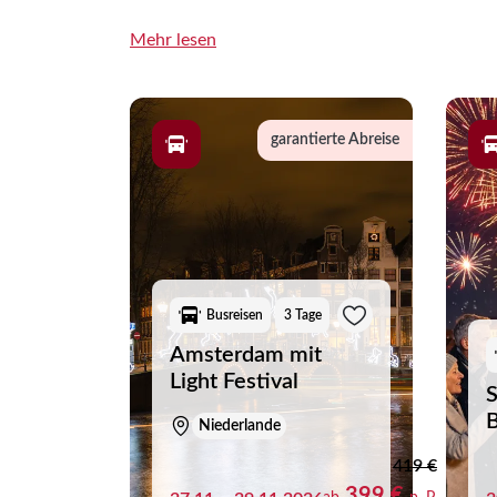
Während der An- und Abreise reisen Sie komfor
Mehr lesen
lange Fahrstrecken und die individuelle Reisep
Sie sich von unseren aktuellen Festtagsreisen 
garantierte Abreise
Busreisen
3 Tage
Amsterdam mit
Light Festival
S
B
Niederlande
419 €
399 €