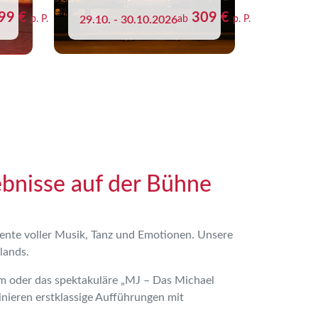
99 €
309 €
p. P.
29.10. - 30.10.2026
ab
p. P.
bnisse auf der Bühne
nte voller Musik, Tanz und Emotionen.
Unsere
lands.
m oder das spektakuläre „MJ – Das Michael
nieren erstklassige Aufführungen mit