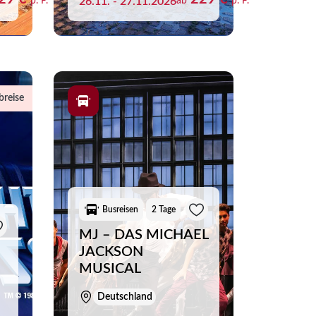
p. P.
26.11. - 27.11.2026
ab
p. P.
breise
Merkliste schliessen
Busreisen
2 Tage
MJ – DAS MICHAEL
JACKSON
MUSICAL
Deutschland