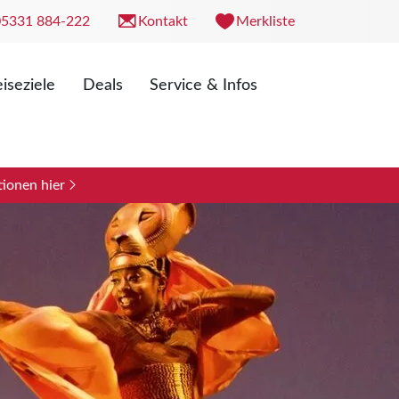
05331 884-222
Kontakt
Merkliste
iseziele
Deals
Service & Infos
. 09:00 - 18:00 Uhr
0 - 13:00 Uhr
ionen hier