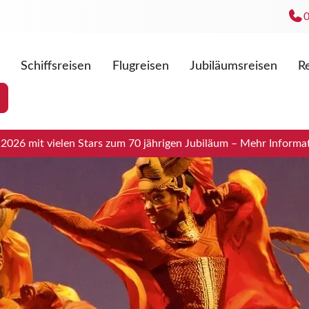
Schiffsreisen
Flugreisen
Jubiläumsreisen
Re
Mo. - Fr
Sa. 09:0
026 mit vielen Stars zum 70 jährigen Jubiläum – Mehr Informat