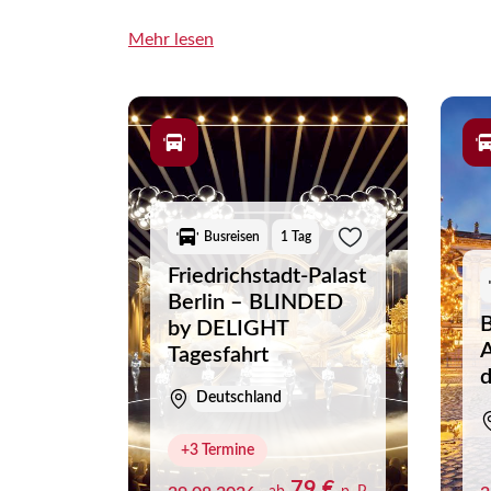
Dabei steht nicht nur die Vorstellung selbst i
Mehr lesen
besonderen Auszeit machen. Entdecken Sie seh
entspannt auf das bevorstehende Bühnenerlebn
Während der An- und Abreise können Sie sich
Reise mit Übernachtung – lassen Sie sich von 
und unvergessliche Live-Erlebnisse.
Busreisen
1 Tag
Friedrichstadt-Palast
Berlin – BLINDED
B
by DELIGHT
A
Tagesfahrt
d
Deutschland
+3 Termine
79 €