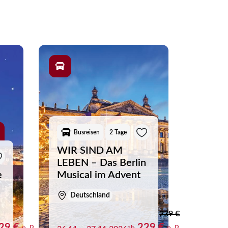
egs können eine Musicalreise zu einer
 eigene Unternehmungen und stimmen Sie sich
Weise miteinander verbinden.
te freuen. Ob Tagesfahrt oder mehrtägige
besondere Produktionen, eindrucksvolle Bühnen
Busreisen
2 Tage
WIR SIND AM
LEBEN – Das Berlin
e
Musical im Advent
Deutschland
239 €
29 €
229 €