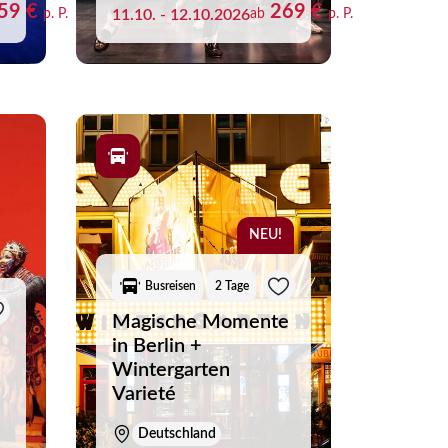
59 €
269 €
p. P.
11.10. - 12.10.2026
ab
p. P.
NEU!
Busreisen
2 Tage
Magische Momente
in Berlin +
Wintergarten
Varieté
Deutschland