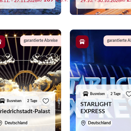
6.11. - 27.11.2026
ab
p. P.
29.10. - 30.10.2026
ab
garantierte Abreise
garantierte A
liste
aben noch keine Reisen auf der Merkliste gespeichert
Busreisen
2 Tage
Busreisen
2 Tage
STARLIGHT
riedrichstadt-Palast
EXPRESS
Deutschland
Deutschland