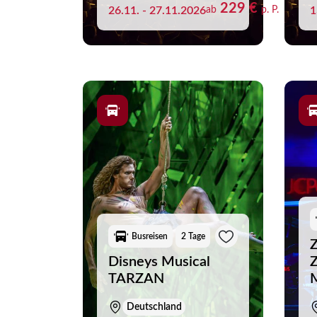
229 €
26.11. - 27.11.2026
ab
p. P.
1
Busreisen
2 Tage
Disneys Musical
TARZAN
M
Deutschland