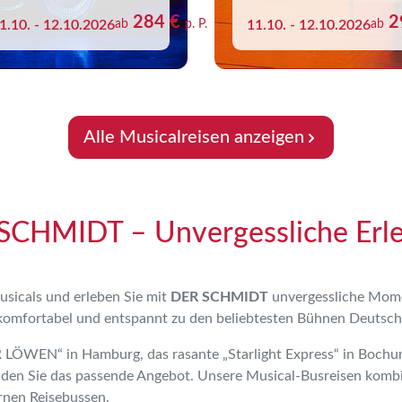
284 €
2
1.10. - 12.10.2026
ab
p. P.
11.10. - 12.10.2026
ab
Alle Musicalreisen anzeigen
 SCHMIDT – Unvergessliche Erle
usicals und erleben Sie mit
DER SCHMIDT
unvergessliche Mome
e komfortabel und entspannt zu den beliebtesten Bühnen Deutsch
LÖWEN“ in Hamburg, das rasante „Starlight Express“ in Bochu
nden Sie das passende Angebot.
Unsere Musical-Busreisen kombi
rnen Reisebussen.