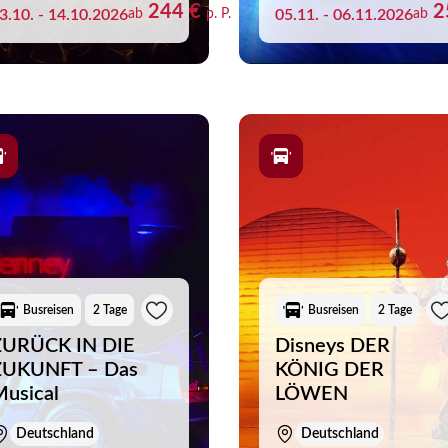
244 €
2
3.10. - 14.10.2026
ab
p. P.
05.11. - 06.11.2026
ab
Busreisen
2 Tage
Busreisen
2 Tage
ZURÜCK IN DIE
Disneys DER
ZUKUNFT – Das
KÖNIG DER
usical
LÖWEN
Deutschland
Deutschland