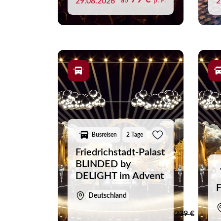
29.08.2026
ab
p. P.
2
Merk
Busreisen
2 Tage
Sie h
Friedrichstadt-Palast
BLINDED by
DELIGHT im Advent
F
Deutschland
239 €