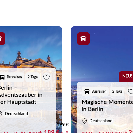
m Mittelpunkt. Auch das Reiseziel und die gemeinsame Zeit unterw
enswerte Städte, genießen Sie je nach Reiseprogramm Zeit für
is ein. So lassen sich Musicalbesuch und Reise auf angenehme 
 entspannt zurücklehnen und auf die bevorstehenden Showmomen
unseren aktuellen Musicalreisen inspirieren und entdecken Sie 
NEU!
Busreisen
2 Tage
erlin –
Busreisen
2 Tage
dventszauber in
er Hauptstadt
Magische Moment
in Berlin
Deutschland
Deutschland
199 €
189 €
2