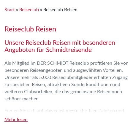
Start
»
Reiseclub
»
Reiseclub Reisen
Reiseclub Reisen
Unsere Reiseclub Reisen mit besonderen
Angeboten für Schmidtreisende
Als Mitglied im DER SCHMIDT Reiseclub profitieren Sie von
besonderen Reiseangeboten und ausgewählten Vorteilen.
Unsere mehr als 5.000 Reiseclubmitglieder erhalten Zugang
zu speziellen Reisen, attraktiven Sonderkonditionen und
weiteren Clubvorteilen, die das gemeinsame Reisen noch
schöner machen.
Freuen Sie sich auf abwechslungsreiche Tagesfahrten und
Mehrtagesreisen, die immer wieder besondere Erlebnisse
Mehr lesen
bereithalten. Je nach Angebot erwarten Sie interessante
Reiseziele, gesellige Momente und kleine kulinarische