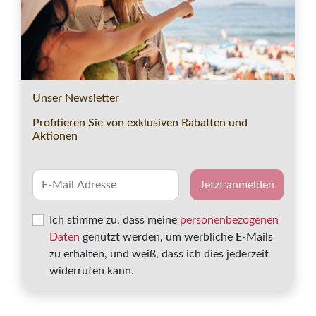
Unser Newsletter
Profitieren Sie von exklusiven Rabatten und
Aktionen
Jetzt anmelden
Ich stimme zu, dass meine
personenbezogenen
Daten
genutzt werden, um werbliche E-Mails
Merk
zu erhalten, und weiß, dass ich dies jederzeit
widerrufen kann.
Sie haben noch keine Reisen auf der Merkliste
gespeichert