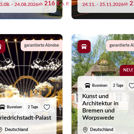
216 €
2
3.08. - 24.08.2026
ab
p. P.
24.11. - 25.11.2026
ab
aben noch keine Reisen auf der Merkliste gespeichert
garantierte Abreise
garantierte A
NEU!
Busreisen
2 Tage
Kunst und
Architektur in
Busreisen
2 Tage
Bremen und
riedrichstadt-Palast
Worpswede
Deutschland
Deutschland