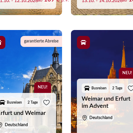
1.10. - 12.10.2026
ab
p. P.
13.10. - 14.10.2026
ab
garantierte Abreise
NEU!
NEU!
Busreisen
2 Tage
Weimar und Erfurt
Busreisen
2 Tage
im Advent
rfurt und Weimar
Deutschland
liste
Deutschland