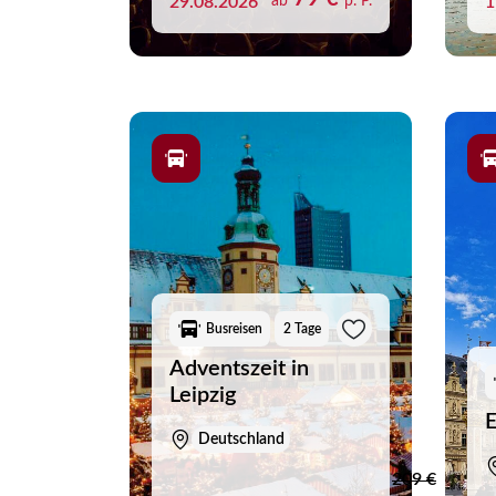
29.08.2026
ab
p. P.
1
Busreisen
2 Tage
Adventszeit in
Leipzig
E
Deutschland
Merk
209 €