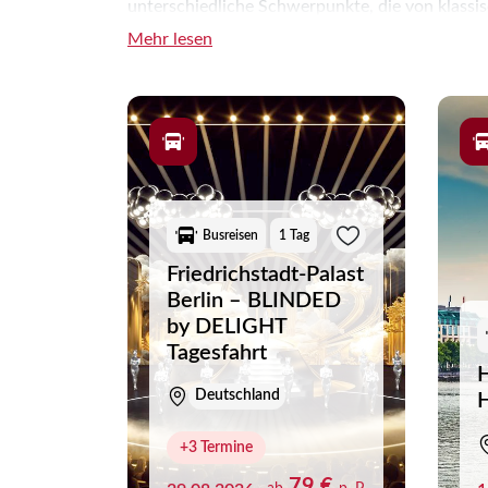
unterschiedliche Schwerpunkte, die von klassi
Mehr lesen
Auch die Reisedauer lässt sich passend zu Ihr
mehrtägige Städtereisen zusätzliche Zeit für 
die zu Ihrem verfügbaren Zeitrahmen und Ihren 
Busreisen
1 Tag
Friedrichstadt-Palast
Berlin – BLINDED
by DELIGHT
Tagesfahrt
H
Deutschland
+3 Termine
79 €