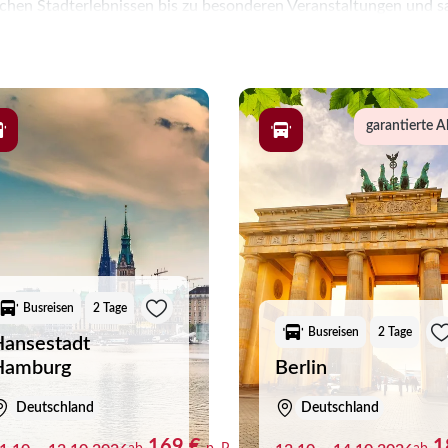
schen Stadterlebnissen bis zu besonderen Veranstaltungen und sa
en Wünschen wählen. Ein Tagesausflug bietet Gelegenheit für e
Sehenswürdigkeiten, Kultur und eigene Entdeckungen schaffen. S
persönlichen Interessen passt.
garantierte A
Busreisen
2 Tage
Busreisen
2 Tage
ansestadt
Hamburg
Berlin
Deutschland
Deutschland
169 €
1