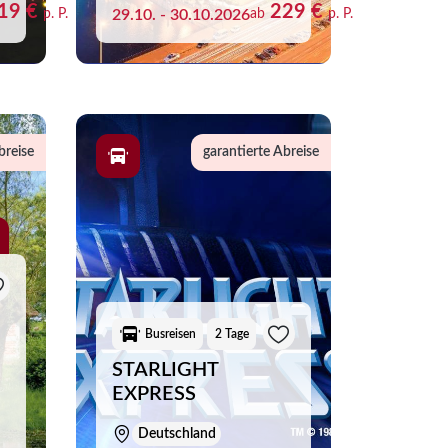
19 €
229 €
p. P.
29.10. - 30.10.2026
ab
p. P.
breise
garantierte Abreise
Busreisen
2 Tage
STARLIGHT
EXPRESS
Deutschland