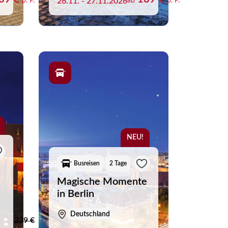
p. P.
26.11. - 27.11.2026
ab
p. P.
NEU!
Busreisen
2 Tage
Magische Momente
in Berlin
Merkliste schliessen
Deutschland
229 €