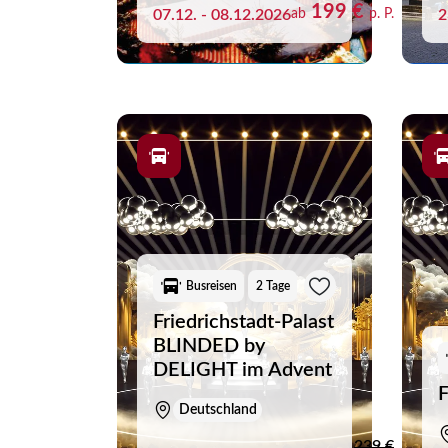
199 €
07.12. - 08.12.2026
ab
p. P.
2
Sie h
Busreisen
2 Tage
Friedrichstadt-Palast
BLINDED by
DELIGHT im Advent
F
Deutschland
239 €