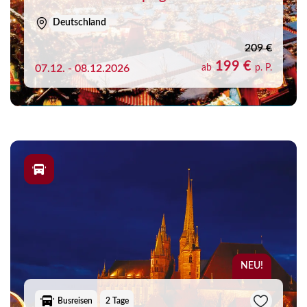
Deutschland
209 €
199 €
07.12. - 08.12.2026
ab
p. P.
NEU!
Busreisen
2 Tage