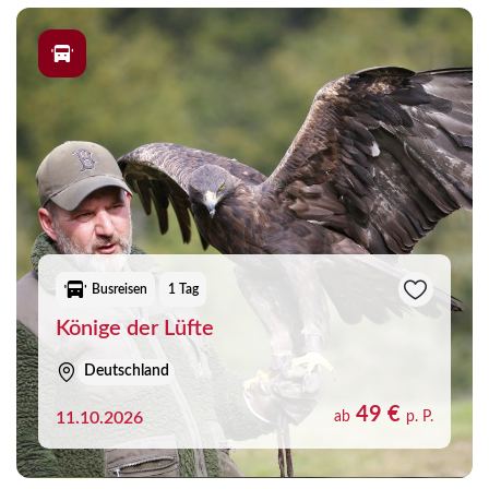
Einblicke miteinander verbinden. Je nach Reise entdecken
Sie eindrucksvolle Landschaften, historische Orte,
außergewöhnliche Ausflugsziele oder Veranstaltungen, die
einen besonderen Anlass für eine gemeinsame Reise bieten.
So entstehen Erlebnisse, die über den klassischen Urlaub
hinausgehen und lange in Erinnerung bleiben.
Während der An- und Abreise genießen Sie den Komfort
einer organisierten Busreise und können sich entspannt auf
die kommenden Eindrücke freuen. Ob für einen
erlebnisreichen Tag, eine kurze Auszeit oder eine
Busreisen
1 Tag
mehrtägige Reise – entdecken Sie vielfältige Möglichkeiten,
Könige der Lüfte
Neues kennenzulernen und besondere Momente zu
genießen.
Deutschland
49 €
11.10.2026
ab
p. P.