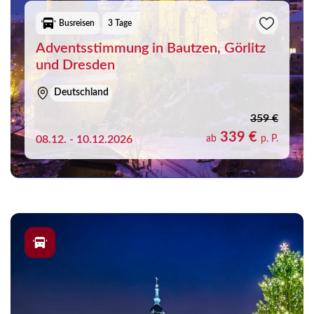
Busreisen
3 Tage
Adventsstimmung in Bautzen, Görlitz
und Dresden
Deutschland
359 €
339 €
08.12. - 10.12.2026
ab
p. P.