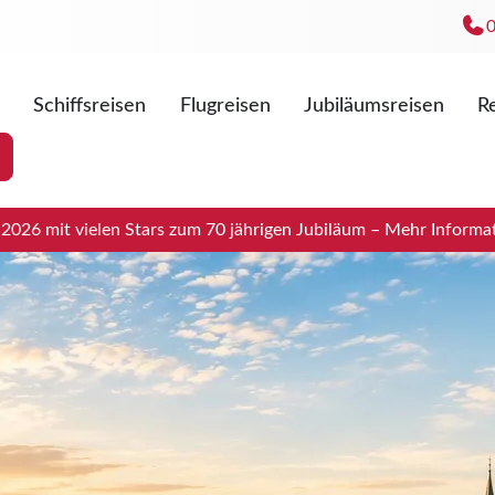
Schiffsreisen
Flugreisen
Jubiläumsreisen
Re
Mo. - Fr
Sa. 09:0
026 mit vielen Stars zum 70 jährigen Jubiläum – Mehr Informat