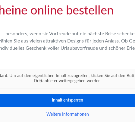
heine online bestellen
– besonders, wenn sie Vorfreude auf die nächste Reise schenke
liste
len Sie aus vielen attraktiven Designs für jeden Anlass. Ob G
individuelles Geschenk voller Urlaubsvorfreude und schöner Erle
aben noch keine Reisen auf der Merkliste gespeichert
dard
. Um auf den eigentlichen Inhalt zuzugreifen, klicken Sie auf den But
Drittanbieter weitergegeben werden.
Inhalt entsperren
Weitere Informationen