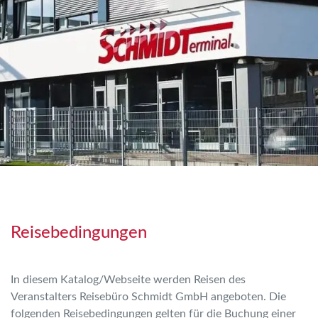
Taxi-Servic
Veranstalt
Reisekataloge
Bus zum Bu
Aktuelle Werbung
Reiseinfor
Fliegen ab Braunschweig
Reiseclub
Reisebedingungen
In diesem Katalog/Webseite werden Reisen des
Veranstalters Reisebüro Schmidt GmbH angeboten. Die
folgenden Reisebedingungen gelten für die Buchung einer