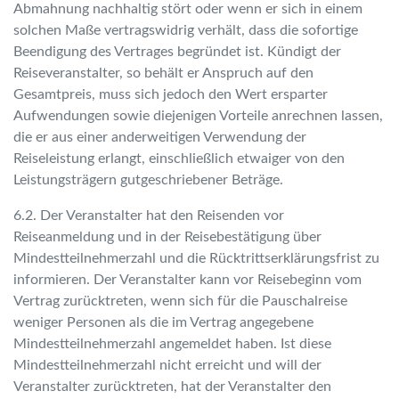
Abmahnung nachhaltig stört oder wenn er sich in einem
Sie haben noch keine Reisen auf der Merkliste
solchen Maße vertragswidrig verhält, dass die sofortige
gespeichert
Beendigung des Vertrages begründet ist. Kündigt der
Reiseveranstalter, so behält er Anspruch auf den
Gesamtpreis, muss sich jedoch den Wert ersparter
Aufwendungen sowie diejenigen Vorteile anrechnen lassen,
die er aus einer anderweitigen Verwendung der
Reiseleistung erlangt, einschließlich etwaiger von den
Leistungsträgern gutgeschriebener Beträge.
6.2. Der Veranstalter hat den Reisenden vor
Reiseanmeldung und in der Reisebestätigung über
Mindestteilnehmerzahl und die Rücktrittserklärungsfrist zu
informieren. Der Veranstalter kann vor Reisebeginn vom
Vertrag zurücktreten, wenn sich für die Pauschalreise
weniger Personen als die im Vertrag angegebene
Mindestteilnehmerzahl angemeldet haben. Ist diese
Mindestteilnehmerzahl nicht erreicht und will der
Veranstalter zurücktreten, hat der Veranstalter den