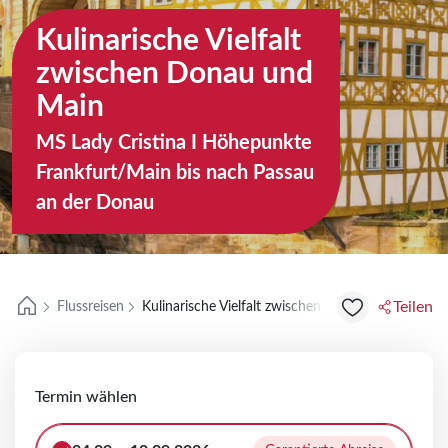
Taxi-Servic
Veranstalt
Kulinarische Vielfalt
Reisekataloge
zwischen Donau und
Bus zum Bu
Aktuelle Werbung
Main
Reiseinfor
Fliegen ab Braunschweig
MS Lady Cristina I Höhepunkte
Reiseclub
Frankfurt/Main bis nach Passau
an der Donau
Teilen
Flussreisen
Kulinarische Vielfalt zwischen Donau und Main
Termin wählen