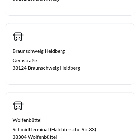
BS-ZOB 04:00 Uhr
Link kopieren
Die Rückfahrt erfolgt gegen 13:00 Uhr
Braunschweig Heidberg
Gerastraße
38124 Braunschweig Heidberg
Wolfenbüttel
SchmidtTerminal (Halchtersche Str.33)
38304 Wolfenbüttel