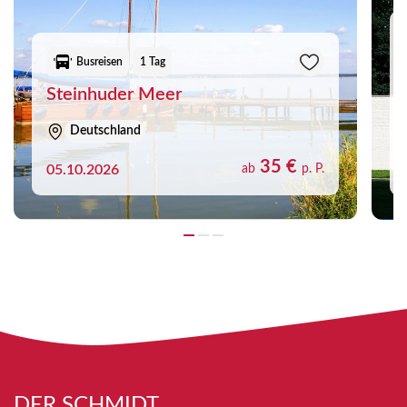
Busreisen
1 Tag
Steinhuder Meer
Deutschland
35 €
05.10.2026
ab
p. P.
DER SCHMIDT