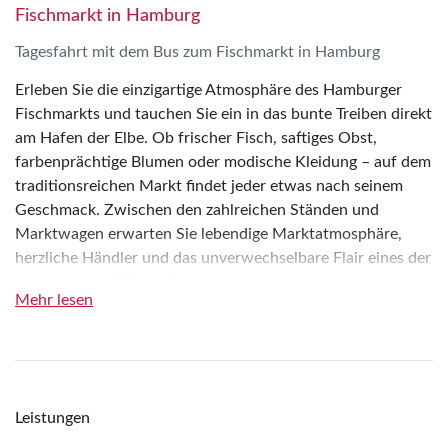
Fischmarkt in Hamburg
Tagesfahrt mit dem Bus zum Fischmarkt in Hamburg
Erleben Sie die einzigartige Atmosphäre des Hamburger
Fischmarkts und tauchen Sie ein in das bunte Treiben direkt
am Hafen der Elbe. Ob frischer Fisch, saftiges Obst,
farbenprächtige Blumen oder modische Kleidung – auf dem
traditionsreichen Markt findet jeder etwas nach seinem
Geschmack. Zwischen den zahlreichen Ständen und
Marktwagen erwarten Sie lebendige Marktatmosphäre,
herzliche Händler und das unverwechselbare Flair eines der
bekanntesten Märkte Deutschlands.
Mehr lesen
Lassen Sie sich von den markanten Marktschreiern
mitreißen, beobachten Sie das geschäftige Handeln und
erleben Sie, wie die geflochtenen Körbe mit immer neuen
Waren gefüllt werden, bis sich schließlich ein Käufer findet.
Hier gehört das Feilschen ebenso zur Tradition wie die
Leistungen
besondere Stimmung am frühen Morgen, wenn