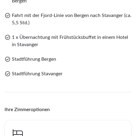
Bergen
gespeichert
Telegram
Fahrt mit der Fjord-Linie von Bergen nach Stavanger (ca.
per E-Mail senden
5,5 Std.)
1 x Übernachtung mit Frühstücksbuffet in einem Hotel
Link kopieren
in Stavanger
Stadtführung Bergen
Stadtführung Stavanger
Ihre Zimmeroptionen