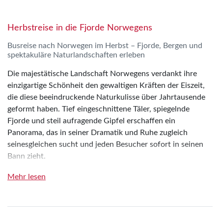
Herbstreise in die Fjorde Norwegens
Busreise nach Norwegen im Herbst – Fjorde, Bergen und
spektakuläre Naturlandschaften erleben
Die majestätische Landschaft Norwegens verdankt ihre
einzigartige Schönheit den gewaltigen Kräften der Eiszeit,
die diese beeindruckende Naturkulisse über Jahrtausende
geformt haben. Tief eingeschnittene Täler, spiegelnde
Fjorde und steil aufragende Gipfel erschaffen ein
Panorama, das in seiner Dramatik und Ruhe zugleich
seinesgleichen sucht und jeden Besucher sofort in seinen
Bann zieht.
Atemberaubende Täler wechseln sich ab mit schroffen,
Mehr lesen
emporragenden Bergketten und weiten Landschaften, in
denen die Natur noch in ihrer ursprünglichen Form erlebbar
ist. Dazwischen liegen Städte voller nordischer Tradition, in