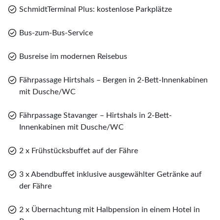
SchmidtTerminal Plus: kostenlose Parkplätze
Bus-zum-Bus-Service
Busreise im modernen Reisebus
Fährpassage Hirtshals – Bergen in 2-Bett-Innenkabinen
mit Dusche/WC
Fährpassage Stavanger – Hirtshals in 2-Bett-
Teile diese Reise
Teile
Innenkabinen mit Dusche/WC
2 x Frühstücksbuffet auf der Fähre
Herbstreise in die Fjorde Norwegens
3 x Abendbuffet inklusive ausgewählter Getränke auf
Merk
der Fähre
WhatsApp
2 x Übernachtung mit Halbpension in einem Hotel in
Sie haben noch keine Reisen auf der Merkliste