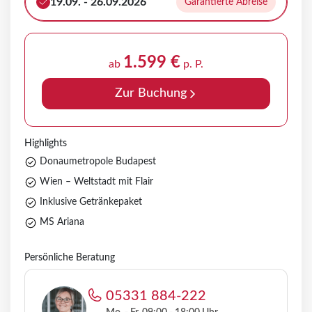
19.09. - 26.09.2026
Garantierte Abreise
1.599 €
ab
p. P.
Zur Buchung
Highlights
Donaumetropole Budapest
Wien – Weltstadt mit Flair
Inklusive Getränkepaket
MS Ariana
Persönliche Beratung
05331 884-222