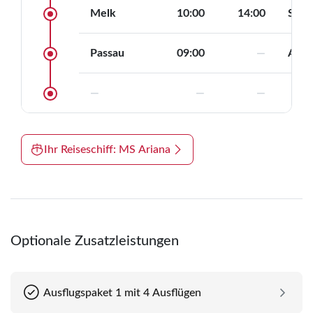
Saturndeck
Melk
10:00
14:00
Stift
(Unterdeck)
Sonnendeck
Passau
09:00
—
Auss
Oriondeck
(Oberdeck)
—
—
—
Ihr Reiseschiff: MS Ariana
Optionale Zusatzleistungen
Ausflugspaket 1 mit 4 Ausflügen