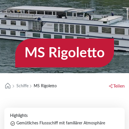
Taxi-Servic
Veranstalt
Reisekataloge
Bus zum Bu
Aktuelle Werbung
Reiseinfor
Fliegen ab Braunschweig
Reiseclub
MS Rigoletto
Teilen
Schiffe
MS Rigoletto
Highlights
Gemütliches Flussschiff mit familiärer Atmosphäre