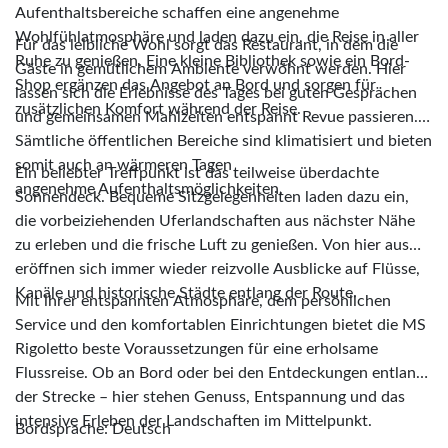
Aufenthaltsbereiche schaffen eine angenehme
Wohlfühlatmosphäre und laden dazu ein, die Reise in aller
Für das leibliche Wohl sorgt das Restaurant, in dem die
Ruhe zu genießen. Eine kleine Bibliothek sowie ein Bord-
Gäste in gemütlichem Ambiente verwöhnt werden. Hier
Shop ergänzen das Angebot an Bord und sorgen für
lassen sich die Erlebnisse des Tages bei guten Gesprächen
zusätzlichen Komfort während der Reise.
und gemeinsamen Mahlzeiten entspannt Revue passieren.
Sämtliche öffentlichen Bereiche sind klimatisiert und bieten
somit auch an wärmeren Tagen
Ein beliebter Treffpunkt ist das teilweise überdachte
angenehme Aufenthaltsmöglichkeiten.
Sonnendeck. Bequeme Sitzgelegenheiten laden dazu ein,
die vorbeiziehenden Uferlandschaften aus nächster Nähe
zu erleben und die frische Luft zu genießen. Von hier aus
eröffnen sich immer wieder reizvolle Ausblicke auf Flüsse,
Kanäle und historische Städte entlang der Route.
Mit ihrer entspannten Atmosphäre, dem persönlichen
Service und den komfortablen Einrichtungen bietet die MS
Rigoletto beste Voraussetzungen für eine erholsame
Flussreise. Ob an Bord oder bei den Entdeckungen entlang
der Strecke – hier stehen Genuss, Entspannung und das
intensive Erleben der Landschaften im Mittelpunkt.
Bordsprache: Deutsch