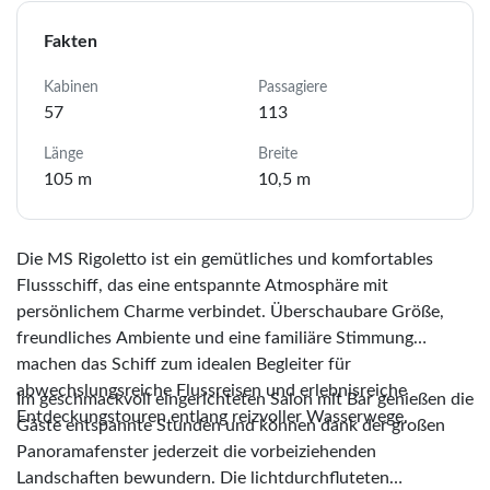
Fakten
Kabinen
Passagiere
57
113
Länge
Breite
105 m
10,5 m
Die MS Rigoletto ist ein gemütliches und komfortables
Flussschiff, das eine entspannte Atmosphäre mit
persönlichem Charme verbindet. Überschaubare Größe,
freundliches Ambiente und eine familiäre Stimmung
machen das Schiff zum idealen Begleiter für
abwechslungsreiche Flussreisen und erlebnisreiche
Im geschmackvoll eingerichteten Salon mit Bar genießen die
Entdeckungstouren entlang reizvoller Wasserwege.
Gäste entspannte Stunden und können dank der großen
Panoramafenster jederzeit die vorbeiziehenden
Landschaften bewundern. Die lichtdurchfluteten