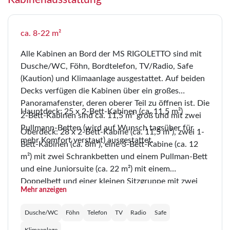
ca. 8-22 m²
Alle Kabinen an Bord der MS RIGOLETTO sind mit
Dusche/WC, Föhn, Bordtelefon, TV/Radio, Safe
(Kaution) und Klimaanlage ausgestattet. Auf beiden
Decks verfügen die Kabinen über ein großes
Panoramafenster, deren oberer Teil zu öffnen ist. Die
Hauptdeck: 25 x 2-Bett-Kabinen (ca. 11,5 m²)
2-Bett-Kabinen sind ca. 11,5 m² groß und mit zwei
Pullmann-Betten (wird auf Wunsch tagsüber für
Oberdeck: 28 x 2-Bett-Kabine (ca. 11,5 m²), zwei 1-
mehr Komfort verstaut) ausgestattet.
Bett-Kabinen (ca. 8m²), eine 3-Bett-Kabine (ca. 12
m²) mit zwei Schrankbetten und einem Pullman-Bett
und eine Juniorsuite (ca. 22 m²) mit einem
Doppelbett und einer kleinen Sitzgruppe mit zwei
Mehr anzeigen
Sesseln.
Dusche/WC
Föhn
Telefon
TV
Radio
Safe
Klimaanlage