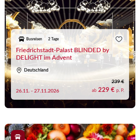
Busreisen
2 Tage
Friedrichstadt-Palast BLINDED by
DELIGHT im Advent
Deutschland
239 €
229 €
26.11. - 27.11.2026
ab
p. P.