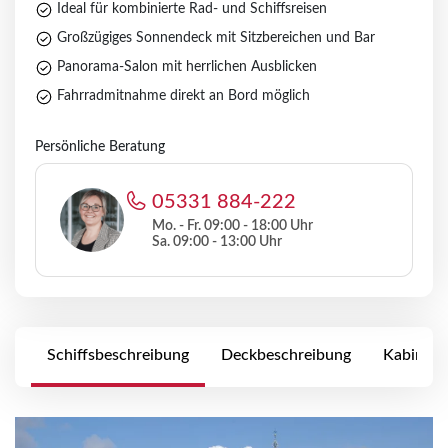
Ideal für kombinierte Rad- und Schiffsreisen
Großzügiges Sonnendeck mit Sitzbereichen und Bar
Panorama-Salon mit herrlichen Ausblicken
Fahrradmitnahme direkt an Bord möglich
Persönliche Beratung
05331 884-222
Mo. - Fr. 09:00 - 18:00 Uhr
Sa. 09:00 - 13:00 Uhr
Schiffsbeschreibung
Deckbeschreibung
Kabinena