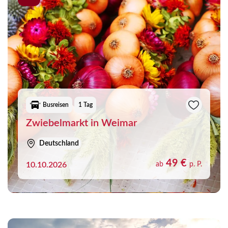
Busreisen
1 Tag
Zwiebelmarkt in Weimar
Deutschland
49 €
10.10.2026
ab
p. P.