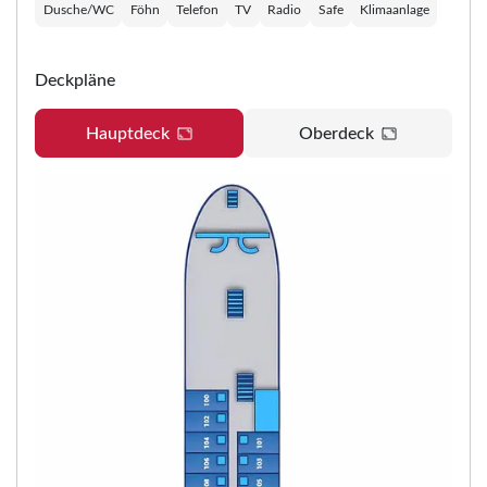
Lage innerhalb des Schiffes.
Dusche/WC
Föhn
Telefon
TV
Radio
Safe
Klimaanlage
Deckpläne
Hauptdeck
Oberdeck
Teile diese Reise
Teile
MS Rigoletto