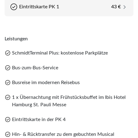
Eintrittskarte PK 1
43 €
Leistungen
Teile diese Reise
SchmidtTerminal Plus: kostenlose Parkplätze
Teile
Bus-zum-Bus-Service
ZURÜCK IN DIE ZUKUNFT – Das Musical
Busreise im modernen Reisebus
Merk
1 x Übernachtung mit Frühstücksbuffet im Ibis Hotel
WhatsApp
Hamburg St. Pauli Messe
Sie haben noch keine Reisen auf der Merkliste
gespeichert
Eintrittskarte in der PK 4
Telegram
Hin- & Rücktransfer zu dem gebuchten Musical
per E-Mail senden