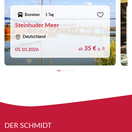
Busreisen
1 Tag
Steinhuder Meer
Deutschland
35 €
05.10.2026
ab
p. P.
DER SCHMIDT