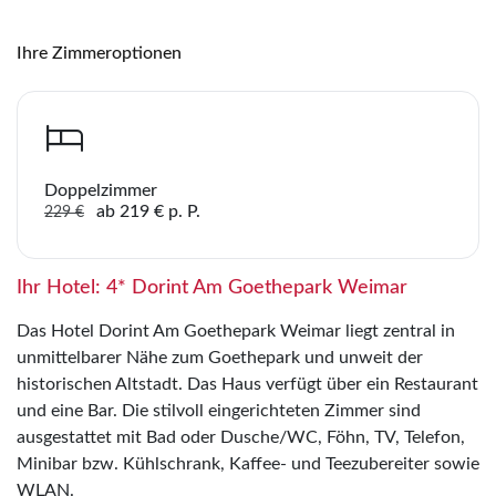
Merk
Ihre Zimmeroptionen
WhatsApp
Sie haben noch keine Reisen auf der Merkliste
gespeichert
Telegram
Doppelzimmer
per E-Mail senden
ab 219 € p. P.
229 €
Link kopieren
Ihr Hotel: 4* Dorint Am Goethepark Weimar
Das Hotel Dorint Am Goethepark Weimar liegt zentral in
unmittelbarer Nähe zum Goethepark und unweit der
historischen Altstadt. Das Haus verfügt über ein Restaurant
und eine Bar. Die stilvoll eingerichteten Zimmer sind
ausgestattet mit Bad oder Dusche/WC, Föhn, TV, Telefon,
Minibar bzw. Kühlschrank, Kaffee- und Teezubereiter sowie
WLAN.