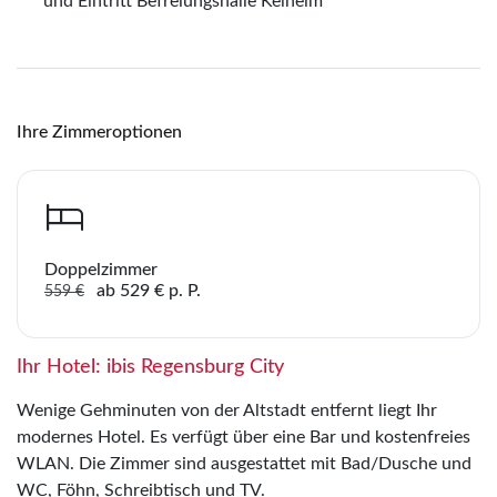
Lichterglanz
und Eintritt Befreiungshalle Kelheim
Merk
WhatsApp
Sie haben noch keine Reisen auf der Merkliste
Ihre Zimmeroptionen
gespeichert
Telegram
per E-Mail senden
Doppelzimmer
Link kopieren
ab 529 € p. P.
559 €
Ihr Hotel: ibis Regensburg City
Wenige Gehminuten von der Altstadt entfernt liegt Ihr
modernes Hotel. Es verfügt über eine Bar und kostenfreies
WLAN. Die Zimmer sind ausgestattet mit Bad/Dusche und
WC, Föhn, Schreibtisch und TV.