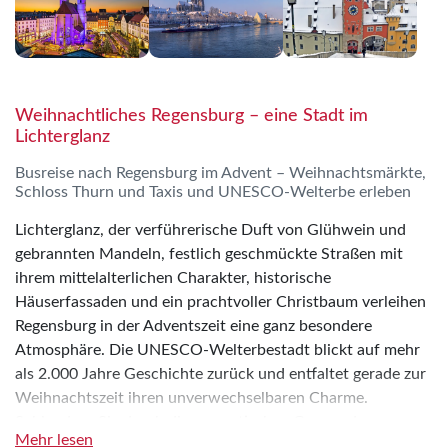
Weihnachtliches Regensburg – eine Stadt im
Lichterglanz
Busreise nach Regensburg im Advent – Weihnachtsmärkte,
Schloss Thurn und Taxis und UNESCO-Welterbe erleben
Lichterglanz, der verführerische Duft von Glühwein und
gebrannten Mandeln, festlich geschmückte Straßen mit
ihrem mittelalterlichen Charakter, historische
Häuserfassaden und ein prachtvoller Christbaum verleihen
Regensburg in der Adventszeit eine ganz besondere
Atmosphäre. Die UNESCO-Welterbestadt blickt auf mehr
als 2.000 Jahre Geschichte zurück und entfaltet gerade zur
Weihnachtszeit ihren unverwechselbaren Charme.
Schlendern Sie durch die romantischen Gassen der
Mehr lesen
Altstadt, lassen Sie sich von der stimmungsvollen