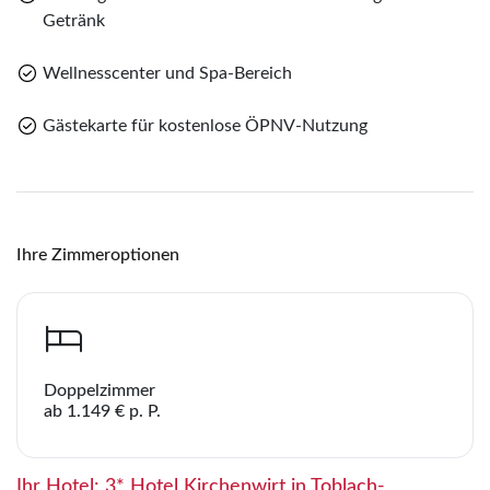
Sie haben noch keine Reisen auf der Merkliste
Getränk
gespeichert
Telegram
Wellnesscenter und Spa-Bereich
per E-Mail senden
Gästekarte für kostenlose ÖPNV-Nutzung
Link kopieren
Ihre Zimmeroptionen
Doppelzimmer
ab 1.149 € p. P.
Ihr Hotel: 3* Hotel Kirchenwirt in Toblach-