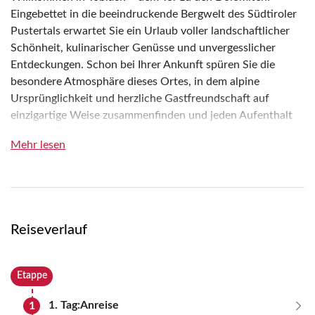
Eingebettet in die beeindruckende Bergwelt des Südtiroler
Pustertals erwartet Sie ein Urlaub voller landschaftlicher
Schönheit, kulinarischer Genüsse und unvergesslicher
Entdeckungen. Schon bei Ihrer Ankunft spüren Sie die
besondere Atmosphäre dieses Ortes, in dem alpine
Ursprünglichkeit und herzliche Gastfreundschaft auf
einzigartige Weise zusammenfinden und jeden Aufenthalt
zu etwas Besonderem machen.
Mehr lesen
Ob stille, fast magisch wirkende Täler, spektakuläre
Panoramastraßen mit atemberaubenden Ausblicken oder
die klare, frische Bergluft – hier entfaltet sich Natur in ihrer
ganzen Kraft und Vielfalt. Charmante Städte und idyllische
Dörfer laden zum Bummeln, Verweilen und Staunen ein,
Reiseverlauf
während traditionelle und zugleich innovative kulinarische
Höhepunkte Ihre Sinne verwöhnen und Südtirol auch
Etappe
geschmacklich erlebbar machen.
1. Tag:
Anreise
1
Diese Reise verbindet Natur, Kultur und Genuss auf