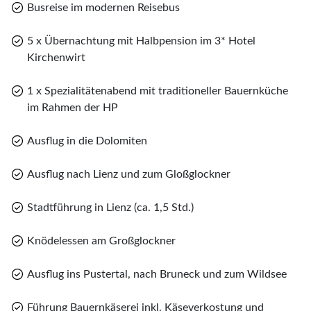
Ihnen in Toblach zur freien Verfügung – ideal, um die
Busreise im modernen Reisebus
Annehmlichkeiten Ihres Hotels zu genießen und das
beein­druckende Panorama der Dolomiten auf sich
5 x Übernachtung mit Halbpension im 3* Hotel
wirken zu lassen.
Kirchenwirt
1 x Spezialitätenabend mit traditioneller Bauernküche
im Rahmen der HP
Ausflug in die Dolomiten
Ausflug nach Lienz und zum Gloßglockner
Teile diese Reise
Teile
Stadtführung in Lienz (ca. 1,5 Std.)
Südtirol – zwischen Gipfelglück und
Knödelessen am Großglockner
Genussmomenten
Merk
Ausflug ins Pustertal, nach Bruneck und zum Wildsee
WhatsApp
Führung Bauernkäserei inkl. Käseverkostung und