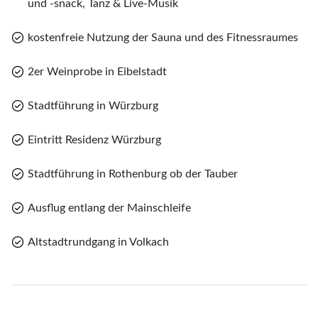
und -snack, Tanz & Live-Musik
kostenfreie Nutzung der Sauna und des Fitnessraumes
2er Weinprobe in Eibelstadt
Teile diese Reise
Stadtführung in Würzburg
Teile
Eintritt Residenz Würzburg
Silvester im fränkischen Weinland
Stadtführung in Rothenburg ob der Tauber
Merk
Ausflug entlang der Mainschleife
WhatsApp
Sie haben noch keine Reisen auf der Merkliste
Altstadtrundgang in Volkach
gespeichert
Telegram
per E-Mail senden