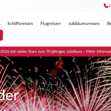
Schiffsreisen
Flugreisen
Jubiläumsreisen
Re
Mo. - Fr
Sa. 09:0
026 mit vielen Stars zum 70 jährigen Jubiläum – Mehr Informat
der