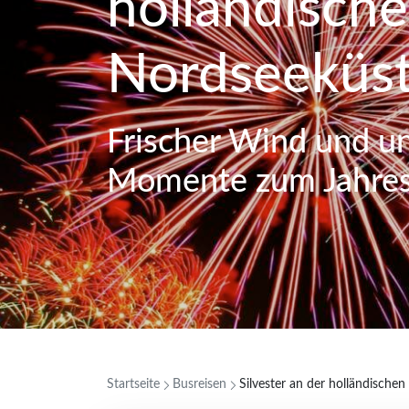
holländisch
Nordseeküs
Frischer Wind und u
Momente zum Jahre
Startseite
Busreisen
Silvester an der holländische