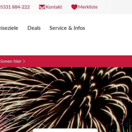
05331 884-222
Kontakt
Merkliste
iseziele
Deals
Service & Infos
. 09:00 - 18:00 Uhr
0 - 13:00 Uhr
ionen hier