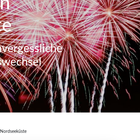
en
te
nvergessliche
swechsel
n Nordseeküste