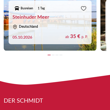
Busreisen
1 Tag
Steinhuder Meer
Deutschland
35 €
05.10.2026
ab
p. P.
DER SCHMIDT