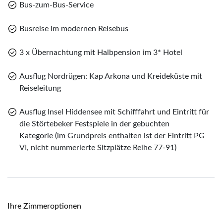
Bus-zum-Bus-Service
Merk
WhatsApp
Busreise im modernen Reisebus
Sie haben noch keine Reisen auf der Merkliste
gespeichert
3 x Übernachtung mit Halbpension im 3* Hotel
Telegram
Ausflug Nordrügen: Kap Arkona und Kreideküste mit
per E-Mail senden
Reiseleitung
Link kopieren
Ausflug Insel Hiddensee mit Schifffahrt und Eintritt für
die Störtebeker Festspiele in der gebuchten
Kategorie (im Grundpreis enthalten ist der Eintritt PG
VI, nicht nummerierte Sitzplätze Reihe 77-91)
Ihre Zimmeroptionen