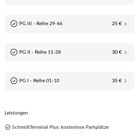
PG III - Reihe 29-46
25 €
PG II - Reihe 11-28
30 €
PG I - Reihe 01-10
35 €
Teile diese Reise
Teile
Leistungen
Rügen und Hiddensee mit Störtebeker
SchmidtTerminal Plus: kostenlose Parkplätze
Festspielen