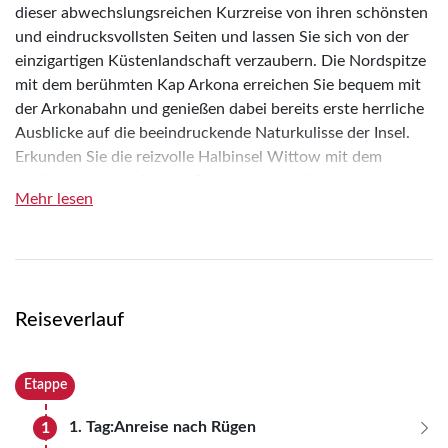
dieser abwechslungsreichen Kurzreise von ihren schönsten
und eindrucksvollsten Seiten und lassen Sie sich von der
einzigartigen Küstenlandschaft verzaubern. Die Nordspitze
mit dem berühmten Kap Arkona erreichen Sie bequem mit
der Arkonabahn und genießen dabei bereits erste herrliche
Ausblicke auf die beeindruckende Naturkulisse der Insel.
Erkunden Sie die reizvolle Halbinsel Wittow mit dem
traditionsreichen Seebad Breege, dem idyllischen
Mehr lesen
Fischerort Vitt und dem charmanten Ort Wiek am Bodden,
die alle ihren ganz eigenen Charakter und maritimen
Charme versprühen. Ein besonderes Erlebnis ist zudem die
Entdeckung der autofreien Insel Hiddensee, die Sie
entspannt per Schiff und anschließend bei einer
Reiseverlauf
gemütlichen Fahrt mit der Pferdekutsche erleben und dabei
die unberührte Natur und stille Schönheit dieser
einzigartigen Insel genießen können. Ein weiterer
Etappe
Höhepunkt Ihrer Reise sind die spektakulären Störtebeker
Festspiele auf der einzigartigen Naturbühne in Ralswiek, die
1. Tag:
Anreise nach Rügen
1
mit beeindruckender Inszenierung, spannender Geschichte