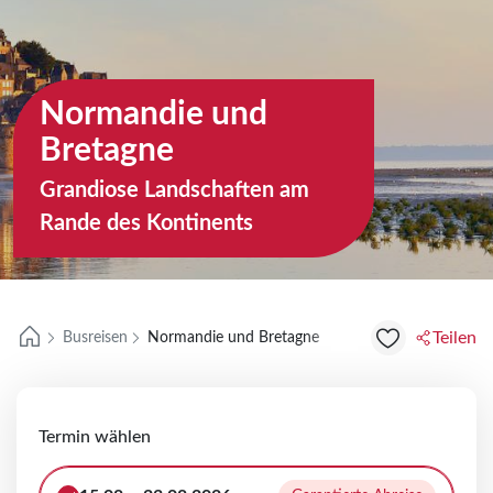
Taxi-Servic
Veranstalt
Reisekataloge
Bus zum Bu
Aktuelle Werbung
Normandie und
Reiseinfor
Bretagne
Fliegen ab Braunschweig
Reiseclub
Grandiose Landschaften am
Rande des Kontinents
Teilen
Busreisen
Normandie und Bretagne
Termin wählen