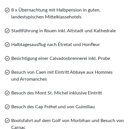
und Hotelübernachtung.
8 x Übernachtung mit Halbpension in guten,
landestypischen Mittelklassehotels
Stadtführung in Rouen inkl. Altstadt und Kathedrale
Teile diese Reise
Teile
Halbtagesausflug nach Étretat und Honfleur
Besichtigung einer Calvadosbrennerei inkl. Probe
Normandie und Bretagne
Besuch von Caen mit Eintritt Abbaye aux Hommes
Merk
und Arromanches
WhatsApp
Besuch des Mont St. Michel inklusive Eintritt
Sie haben noch keine Reisen auf der Merkliste
gespeichert
Telegram
Besuch des Cap Fréhel und von Guimiliau
per E-Mail senden
Bootsfahrt auf dem Golf von Morbihan und Besuch von
Carnac