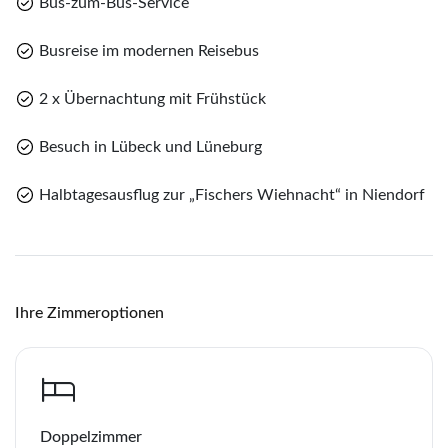
Bus-zum-Bus-Service
Busreise im modernen Reisebus
2 x Übernachtung mit Frühstück
Teile diese Reise
Besuch in Lübeck und Lüneburg
Teile
Halbtagesausflug zur „Fischers Wiehnacht“ in Niendorf
Lübeck und Lüneburg im Advent
Merk
WhatsApp
Ihre Zimmeroptionen
Sie haben noch keine Reisen auf der Merkliste
gespeichert
Telegram
per E-Mail senden
Doppelzimmer