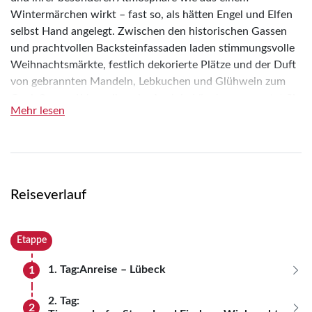
Wintermärchen wirkt – fast so, als hätten Engel und Elfen
selbst Hand angelegt. Zwischen den historischen Gassen
und prachtvollen Backsteinfassaden laden stimmungsvolle
Weihnachtsmärkte, festlich dekorierte Plätze und der Duft
von gebrannten Mandeln, Lebkuchen und Glühwein zum
Genießen und Verweilen ein. Auch in Lüneburg erwartet Sie
Mehr lesen
eine traumhafte Adventsstimmung. Entlang der liebevoll
gestalteten Märchenmeile und vor der beeindruckenden
Kulisse des historischen Rathauses erleben Sie die Magie
der Vorweihnachtszeit mit allen Sinnen. Freuen Sie sich auf
unvergessliche Momente voller weihnachtlicher Stimmung,
Reiseverlauf
norddeutschem Charme und festlicher Vorfreude.
Etappe
1. Tag:
Anreise – Lübeck
1
Morgens Abfahrt und Anreise in die weihnachtlich
2. Tag:
2