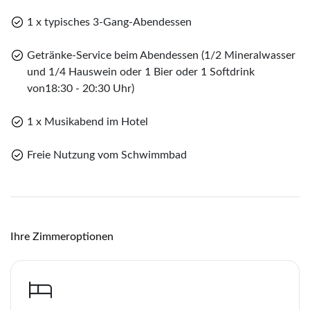
Sie eine Ölmühle und können einen Blick hinter die
1 x typisches 3-Gang-Abendessen
Merk
Kulissen der Herstellung des flüssigen Goldes vom
Gardasee werfen.
WhatsApp
Getränke-Service beim Abendessen (1/2 Mineralwasser
Sie haben noch keine Reisen auf der Merkliste
und 1/4 Hauswein oder 1 Bier oder 1 Softdrink
gespeichert
von18:30 - 20:30 Uhr)
Telegram
1 x Musikabend im Hotel
per E-Mail senden
Freie Nutzung vom Schwimmbad
Link kopieren
Ihre Zimmeroptionen