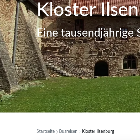
Kloster Ilse
Eine tausendjährige 
Startseite
Busreisen
Kloster Ilsenburg