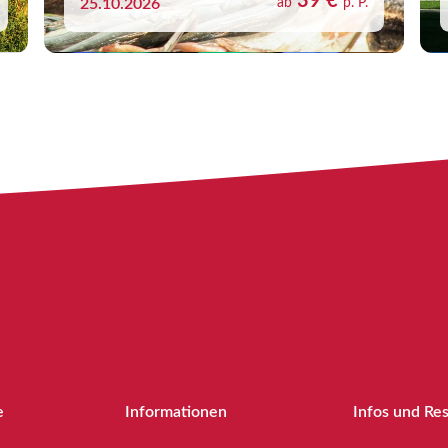
39 €
25.10.2026
ab
p. P.
e
Informationen
Infos und Re