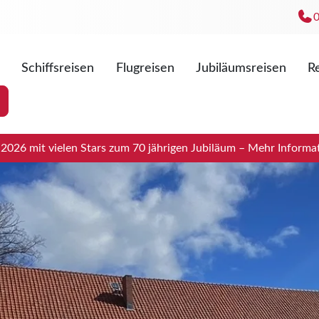
Schiffsreisen
Flugreisen
Jubiläumsreisen
Re
Mo. - Fr
Sa. 09:0
026 mit vielen Stars zum 70 jährigen Jubiläum – Mehr Informat