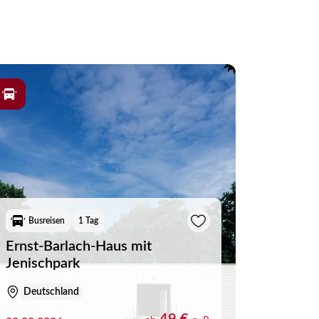
Busreisen
1 Tag
Busre
Ernst-Barlach-Haus mit
Jenischpark
Ein Ta
Deutschland
Deuts