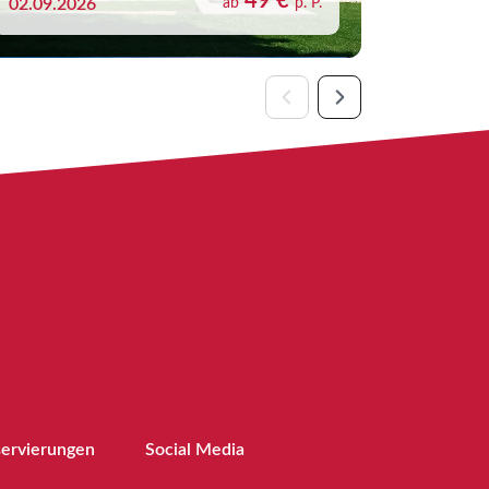
49 €
02.09.2026
ab
p. P.
25.08.20
servierungen
Social Media