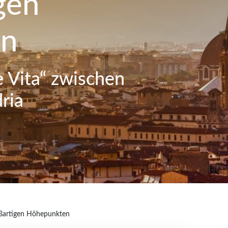
gen
en
e Vita“ zwischen
ria
roßartigen Höhepunkten