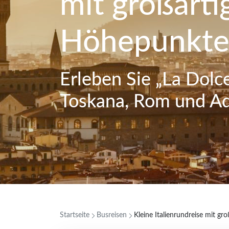
mit großarti
Höhepunkt
Erleben Sie „La Dolc
Toskana, Rom und Ad
Startseite
Busreisen
Kleine Italienrundreise mit g