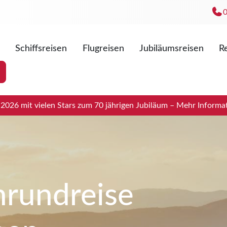
Schiffsreisen
Flugreisen
Jubiläumsreisen
Re
Mo. - Fr
Sa. 09:0
026 mit vielen Stars zum 70 jährigen Jubiläum – Mehr Informat
enrundreise