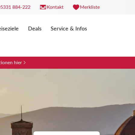
05331 884-222
Kontakt
Merkliste
iseziele
Deals
Service & Infos
. 09:00 - 18:00 Uhr
0 - 13:00 Uhr
ionen hier