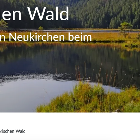
hen Wald
 in Neukirchen beim
erischen Wald