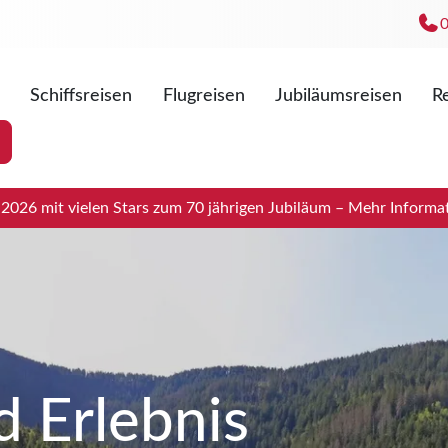
Schiffsreisen
Flugreisen
Jubiläumsreisen
Re
Mo. - Fr
Sa. 09:0
026 mit vielen Stars zum 70 jährigen Jubiläum – Mehr Informat
d Erlebnis