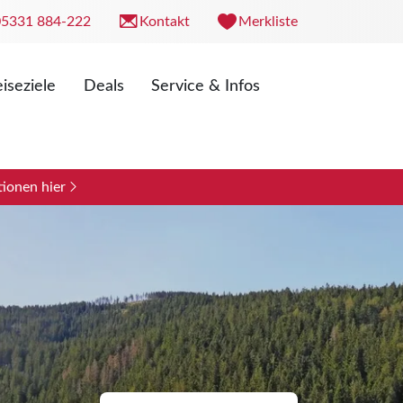
05331 884-222
Kontakt
Merkliste
iseziele
Deals
Service & Infos
. 09:00 - 18:00 Uhr
0 - 13:00 Uhr
ionen hier