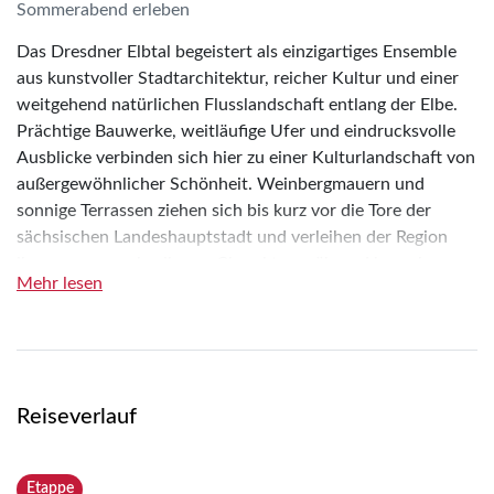
Sommerabend erleben
Das Dresdner Elbtal begeistert als einzigartiges Ensemble
aus kunstvoller Stadtarchitektur, reicher Kultur und einer
weitgehend natürlichen Flusslandschaft entlang der Elbe.
Prächtige Bauwerke, weitläufige Ufer und eindrucksvolle
Ausblicke verbinden sich hier zu einer Kulturlandschaft von
außergewöhnlicher Schönheit. Weinbergmauern und
sonnige Terrassen ziehen sich bis kurz vor die Tore der
sächsischen Landeshauptstadt und verleihen der Region
ihren unverwechselbaren Charakter, während barocke
Mehr lesen
Schlossanlagen den geschmeidigen Flusslauf der Elbe
eindrucksvoll säumen. Auf Schritt und Tritt begegnen Ihnen
Zeugnisse einer bewegten Geschichte und einer reichen
Kulturlandschaft, die seit Jahrhunderten Besucher
begeistert. Spüren Sie den besonderen Charme dieser
Reiseverlauf
einmaligen Komposition aus Natur, Kultur und Geschichte
und lassen Sie sich von den harmonischen
Landschaftsbildern, den kulturellen Schätzen und der
Etappe