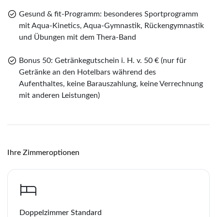
Teile
Gesund & fit-Programm: besonderes Sportprogramm
mit Aqua-Kinetics, Aqua-Gymnastik, Rückengymnastik
Bad Kissingen 2027 – 7 Tage
und Übungen mit dem Thera-Band
Merk
Bonus 50: Getränkegutschein i. H. v. 50 € (nur für
Getränke an den Hotelbars während des
WhatsApp
Aufenthaltes, keine Barauszahlung, keine Verrechnung
Sie haben noch keine Reisen auf der Merkliste
mit anderen Leistungen)
gespeichert
Telegram
per E-Mail senden
Ihre Zimmeroptionen
Link kopieren
Doppelzimmer Standard