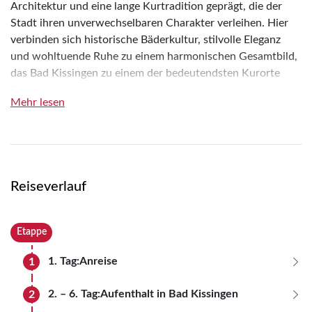
Architektur und eine lange Kurtradition geprägt, die der
Stadt ihren unverwechselbaren Charakter verleihen. Hier
verbinden sich historische Bäderkultur, stilvolle Eleganz
und wohltuende Ruhe zu einem harmonischen Gesamtbild,
das Bad Kissingen zu einem der bedeutendsten Kurorte
Europas macht.
Mehr lesen
Die charmante Altstadt lädt mit ihren liebevoll geführten
Boutiquen, gemütlichen Restaurants und typisch
fränkischer Gastronomie zum entspannten Bummeln und
Genießen ein. In den kleinen Gassen und auf den belebten
Plätzen spürt man die besondere Atmosphäre einer Stadt,
Reiseverlauf
die Tradition und Lebensart auf gelungene Weise
miteinander verbindet. Kulinarische Genüsse und regionale
Etappe
Spezialitäten machen jeden Aufenthalt auch zu einem
Erlebnis für den Gaumen.
1. Tag:
Anreise
1
Im weitläufigen Kurpark steht alles im Zeichen von
Anreise nach Bad Kissingen. Am Nachmittag können
2. – 6. Tag:
Aufenthalt in Bad Kissingen
2
Gesundheit, Wohlbefinden und bewusster
Sie Ihr Hotelzimmer beziehen.