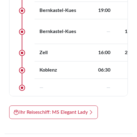
Kabinenausstattung
funktional und gemütlich eingerichtet.
Bernkastel-Kues
19:00
—
TV
Dusche/WC
Haartrockner
Safe
Klimaanlage
Telefon
Bernkastel-Kues
—
11:30
Deckpläne
Hauptdeck
Oberdeck
Zell
16:00
20:00
Sonnendeck
Koblenz
06:30
—
—
—
—
Ihr Reiseschiff: MS Elegant Lady