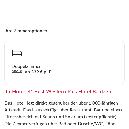
Dresden
Merk
WhatsApp
Ihre Zimmeroptionen
Sie haben noch keine Reisen auf der Merkliste
gespeichert
Telegram
per E-Mail senden
Doppelzimmer
ab 339 € p. P.
359 €
Link kopieren
Ihr Hotel: 4* Best Western Plus Hotel Bautzen
Das Hotel liegt direkt gegenüber der über 1.000-jährigen
Altstadt. Das Haus verfügt über Restaurant, Bar und einen
Fitnessbereich mit Sauna und Solarium (kostenpflichtig).
Die Zimmer verfügen über Bad oder Dusche/WC, Föhn,