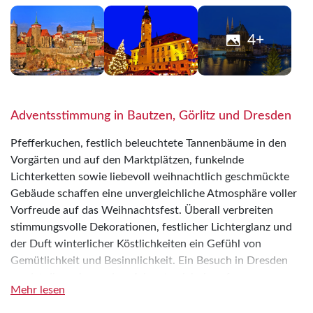
4+
Adventsstimmung in Bautzen, Görlitz und Dresden
Pfefferkuchen, festlich beleuchtete Tannenbäume in den
Vorgärten und auf den Marktplätzen, funkelnde
Lichterketten sowie liebevoll weihnachtlich geschmückte
Gebäude schaffen eine unvergleichliche Atmosphäre voller
Vorfreude auf das Weihnachtsfest. Überall verbreiten
stimmungsvolle Dekorationen, festlicher Lichterglanz und
der Duft winterlicher Köstlichkeiten ein Gefühl von
Gemütlichkeit und Besinnlichkeit. Ein Besuch in Dresden
rundet dieses besondere Adventserlebnis auf
Mehr lesen
eindrucksvolle Weise ab. Lassen Sie sich von der prachtvoll
geschmückten Altstadt, den traditionsreichen