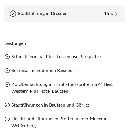
weihnachtliche Görlitz. Bei einem Rundgang lernen
weihnachtlich geschmückten Stadt, bevor Sie die
Sie eine der schönsten deutschen Städte kennen,
Rückreise antreten.
Stadtführung in Dresden
15 €
die Sie mit dem historischen Altstadtkern mit seinen
verwinkelten Gassen, massiven Befestigungs- und
Wehranlagen und ehrwürdigen Kirchen
beeindrucken wird. Außerdem ist der schlesische
Weihnachtsmarkt weit über die Stadtgrenzen hinaus
Leistungen
beliebt.
SchmidtTerminal Plus: kostenlose Parkplätze
Busreise im modernen Reisebus
2 x Übernachtung mit Frühstücksbuffet im 4* Best
Western Plus Hotel Bautzen
Stadtführungen in Bautzen und Görlitz
Teile diese Reise
Teile
Eintritt und Führung im Pfefferkuchen-Museum
Adventsstimmung in Bautzen, Görlitz und
Weißenberg