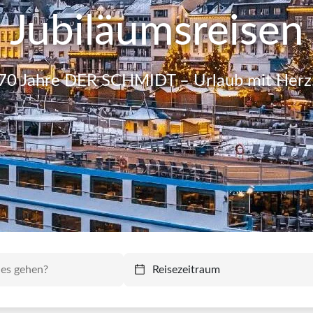
Jubiläumsreisen
70 Jahre DER SCHMIDT – Urlaub mit Herz
Reisezeitraum
Reisezeitraum