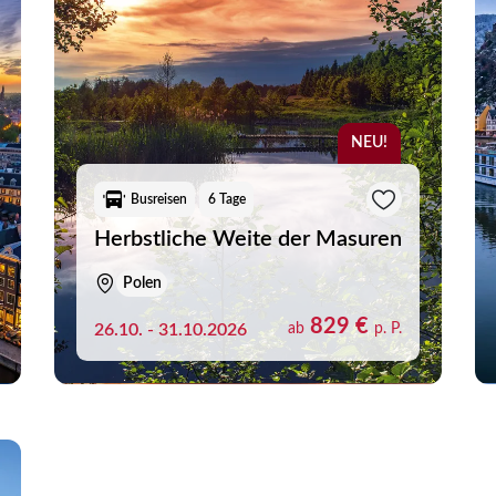
liste
NEU!
aben noch keine Reisen auf der Merkliste gespeichert
Busreisen
6 Tage
Herbstliche Weite der Masuren
Polen
829 €
26.10. - 31.10.2026
ab
p. P.