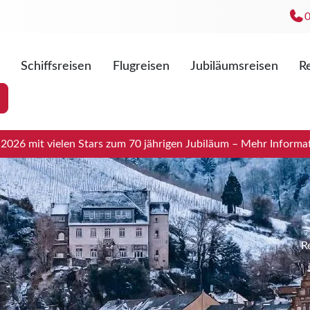
Schiffsreisen
Flugreisen
Jubiläumsreisen
Re
Mo. - Fr
Sa. 09:0
026 mit vielen Stars zum 70 jährigen Jubiläum – Mehr Informat
R