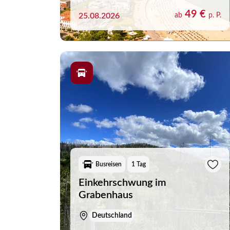
Dänemark
49 €
25.08.2026
ab
p. P.
Deutschland
Estland
Finnland
Frankreich
Großbritannien
Island
Italien
Kenia
Busreisen
1 Tag
Merk
Kroatien
Einkehrschwung im
Grabenhaus
Lettland
Sie h
Litauen
Deutschland