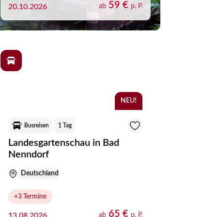
59 €
(0)
20.10.2026
ab
p. P.
(0)
(0)
(2)
(1)
(1)
NEU!
(0)
Busreisen
1 Tag
(0)
Landesgartenschau in Bad
(1)
Nenndorf
(1)
Deutschland
(2)
+3 Termine
(0)
65 €
13.08.2026
ab
p. P.