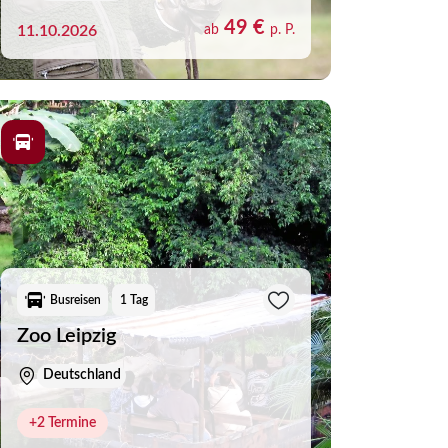
(0)
49 €
11.10.2026
ab
p. P.
(119)
(0)
(0)
(2)
(0)
(0)
(0)
Busreisen
1 Tag
(0)
Merkliste schliessen
Zoo Leipzig
(1)
Deutschland
(0)
(0)
+2 Termine