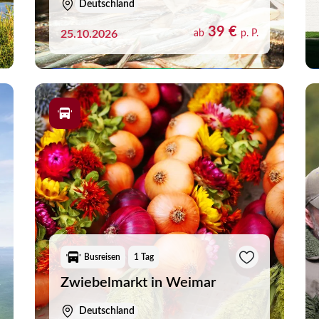
Deutschland
39 €
25.10.2026
ab
p. P.
Busreisen
1 Tag
Zwiebelmarkt in Weimar
Deutschland