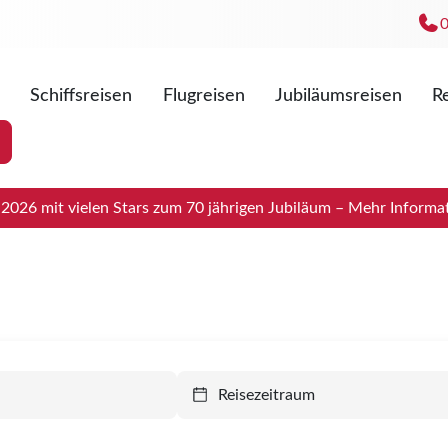
Schiffsreisen
Flugreisen
Jubiläumsreisen
Re
Mo. - Fr
Sa. 09:0
026 mit vielen Stars zum 70 jährigen Jubiläum – Mehr Informat
Reisezeitraum
Reisezeitraum