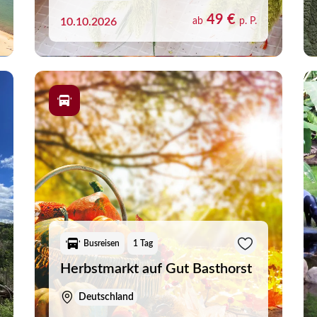
49 €
10.10.2026
ab
p. P.
liste
Busreisen
1 Tag
Herbstmarkt auf Gut Basthorst
aben noch keine Reisen auf der Merkliste gespeichert
Deutschland