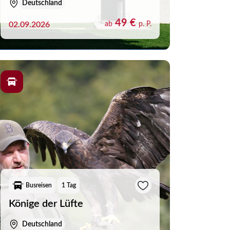
Deutschland
49 €
(104)
02.09.2026
ab
p. P.
(0)
(15)
(0)
(1)
(0)
(0)
Busreisen
1 Tag
(0)
Könige der Lüfte
(1)
Deutschland