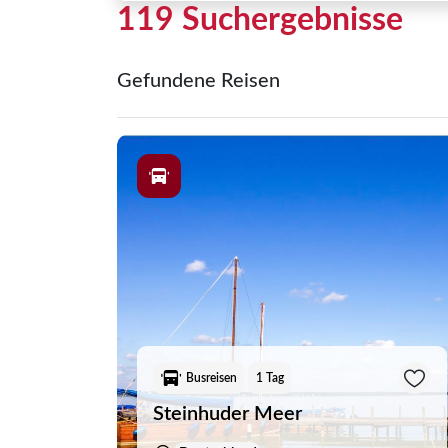
119 Suchergebnisse
Verpflegung
Gefundene Reisen
All inklusive
Halbpension
Halbpension mit Mittagssnack
Halbpension, Übernachtung mit Fr
Laut Ausschreibung
Ohne Verpflegung, Halbpension, V
Übernachtung mit Frühstück
Übernachtung mit Frühstück und 1
Busreisen
1 Tag
Vollpension
Steinhuder Meer