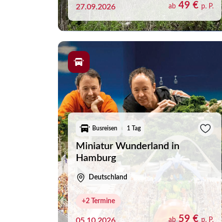
Montenegro
49 €
27.09.2026
ab
p. P.
Niederlande
Norwegen
Österreich
Polen
Rumänien
Schottland
Busreisen
1 Tag
Schweden
Miniatur Wunderland in
Schweiz
Hamburg
Serbien
Deutschland
Slowakei
+2 Termine
Slowenien
59 €
05.10.2026
ab
p. P.