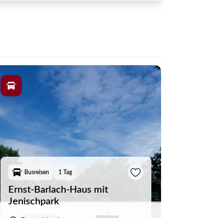
(1)
(33)
(6)
(0)
(1)
(0)
(33)
(2)
Busreisen
1 Tag
Ernst-Barlach-Haus mit
(16)
Jenischpark