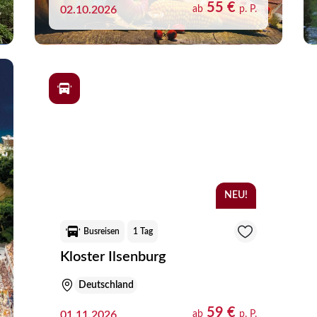
55 €
02.10.2026
ab
p. P.
NEU!
Busreisen
1 Tag
Kloster Ilsenburg
Deutschland
59 €
01.11.2026
ab
p. P.