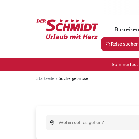
Suche verfeinern
Busreisen
Sortieren nach
Reise suchen
Sommerfest 2
Preis
Startseite
Suchergebnisse
€ 30
Preisspanne auswählen
30
Dauer