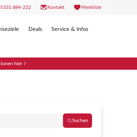
05331 884-222
Kontakt
Merkliste
Fil
iseziele
Deals
Service & Infos
. 09:00 - 18:00 Uhr
0 - 13:00 Uhr
ionen hier
€ 5000
5000
Suchen
Reisezeitraum schließen