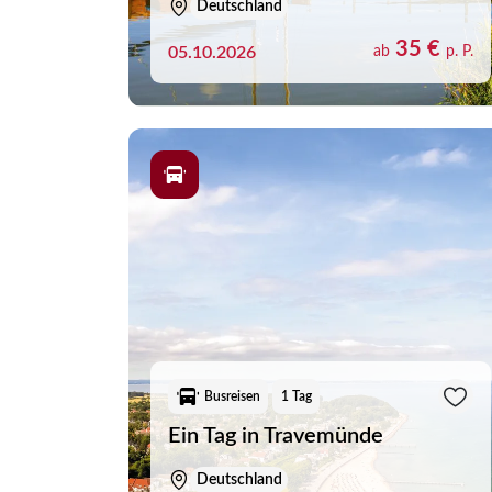
Reisearten
Deutschland
Verknüpfungstyp für Reisearten
Busreisen
35 €
05.10.2026
ab
p. P.
Flugrundreise
Flussreisen
Hochseereisen
Radreisen
Zielgebiete
Verknüpfungstyp für Zielgebiete
Albanien
Belgien
Busreisen
1 Tag
Bosnien-Herzegowina
Ein Tag in Travemünde
Bulgarien
Deutschland