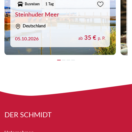
Busreisen
1 Tag
Steinhuder Meer
Deutschland
35 €
05.10.2026
ab
p. P.
DER SCHMIDT