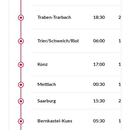
Mehr anzeigen
Blick auf die Flusslandschaften ermöglichen. Die
Kabinen bieten komfortable Rückzugsorte und sind
Kabinenausstattung
funktional und gemütlich eingerichtet.
Traben-Trarbach
18:30
20:30
TV
Dusche/WC
Haartrockner
Safe
Klimaanlage
Telefon
Trier/Schweich/Riol
06:00
14:30
Deckpläne
Hauptdeck
Oberdeck
Konz
17:00
19:30
Sonnendeck
Mettlach
00:30
13:00
Saarburg
15:30
21:30
Bernkastel-Kues
05:30
11:00