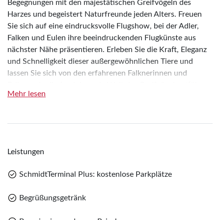
Begegnungen mit den majestätischen Greifvögeln des
Harzes und begeistert Naturfreunde jeden Alters. Freuen
Sie sich auf eine eindrucksvolle Flugshow, bei der Adler,
Falken und Eulen ihre beeindruckenden Flugkünste aus
nächster Nähe präsentieren. Erleben Sie die Kraft, Eleganz
und Schnelligkeit dieser außergewöhnlichen Tiere und
lassen Sie sich von den erfahrenen Falknerinnen und
Falknern in die faszinierende Welt der Greifvögel entführen.
Mehr lesen
Neben den spektakulären Vorführungen erfahren Sie
Spannendes und Wissenswertes über das Verhalten, die
Lebensweise und die Bedeutung des Artenschutzes. Der
Harzfalkenhof beherbergt insgesamt 73 Tiere und engagiert
sich mit großer Leidenschaft in verschiedenen
Leistungen
Zuchtprogrammen, die einen wichtigen Beitrag zum Erhalt
SchmidtTerminal Plus: kostenlose Parkplätze
bedrohter Arten leisten. So verbindet der Besuch
eindrucksvolle Naturerlebnisse mit wertvollem Wissen und
Teile diese Reise
Begrüßungsgetränk
einem nachhaltigen Blick auf den Schutz heimischer und
Teile
internationaler Greifvogelarten.