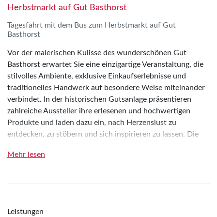
Herbstmarkt auf Gut Basthorst
Tagesfahrt mit dem Bus zum Herbstmarkt auf Gut
Basthorst
Vor der malerischen Kulisse des wunderschönen Gut
Basthorst erwartet Sie eine einzigartige Veranstaltung, die
stilvolles Ambiente, exklusive Einkaufserlebnisse und
traditionelles Handwerk auf besondere Weise miteinander
verbindet. In der historischen Gutsanlage präsentieren
zahlreiche Aussteller ihre erlesenen und hochwertigen
Produkte und laden dazu ein, nach Herzenslust zu
entdecken, zu stöbern und sich inspirieren zu lassen. Die
besondere Atmosphäre des Anwesens macht den Besuch zu
Mehr lesen
einem unvergesslichen Erlebnis für die ganze Familie.
Das vielfältige Angebot lässt keine Wünsche offen. Ob
stilvolle Wohnaccessoires und Dekorationen für Haus und
Garten, kunstvolle Einzelstücke, liebevoll gefertigtes
Handwerk oder ausgewählte Antiquitäten – hier finden
Leistungen