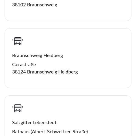
Produkt steckt. So wird der Besuch auf Gut Basthorst zu
38102 Braunschweig
einer inspirierenden Entdeckungsreise voller Genuss,
Link kopieren
Handwerkskunst und besonderer Momente in einem
außergewöhnlichen Ambiente.
Abfahrtzeiten:
WF-Terminal 08:30 Uhr
Braunschweig Heidberg
BS-Heidberg 08:50 Uhr
Gerastraße
38124 Braunschweig Heidberg
BS-ZOB 09:00 Uhr
Die Rückfahrt erfolgt gegen 17:00 Uhr
Salzgitter Lebenstedt
Rathaus (Albert-Schweitzer-Straße)