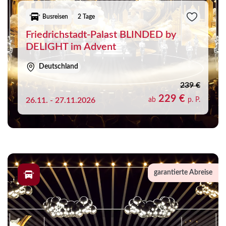
Busreisen
2 Tage
Friedrichstadt-Palast BLINDED by
DELIGHT im Advent
Deutschland
239 €
229 €
26.11. - 27.11.2026
ab
p. P.
garantierte Abreise