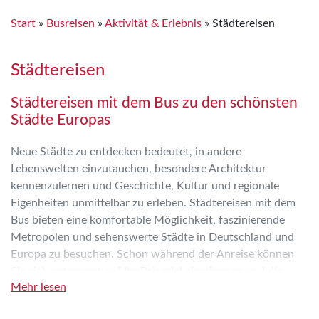
Start
»
Busreisen
»
Aktivität & Erlebnis
»
Städtereisen
Städtereisen
Städtereisen mit dem Bus zu den schönsten
Städte Europas
Neue Städte zu entdecken bedeutet, in andere
Lebenswelten einzutauchen, besondere Architektur
kennenzulernen und Geschichte, Kultur und regionale
Eigenheiten unmittelbar zu erleben. Städtereisen mit dem
Bus bieten eine komfortable Möglichkeit, faszinierende
Metropolen und sehenswerte Städte in Deutschland und
Europa zu besuchen. Schon während der Anreise können
Sie sich entspannt auf Ihr Reiseziel einstimmen und die
Mehr lesen
gemeinsame Auszeit genießen.
Ob traditionsreiche Altstadt, moderne Metropole oder