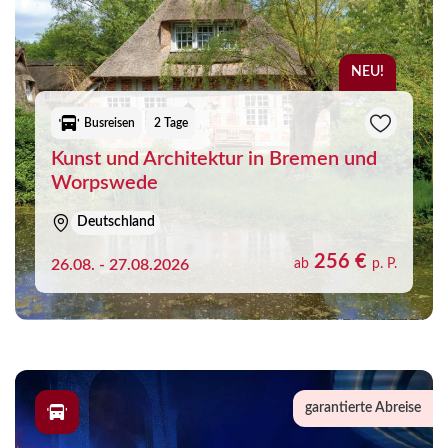
NEU!
Busreisen
2 Tage
Kunst und Architektur in Bremen und
Worpswede
Deutschland
256 €
26.08. - 27.08.2026
ab
p. P.
garantierte Abreise