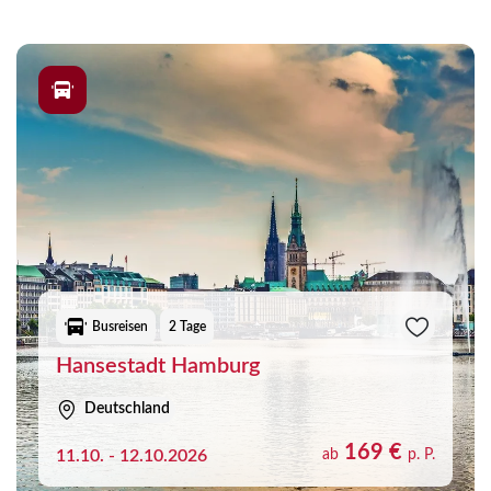
Busreisen
2 Tage
Hansestadt Hamburg
Deutschland
169 €
11.10. - 12.10.2026
ab
p. P.