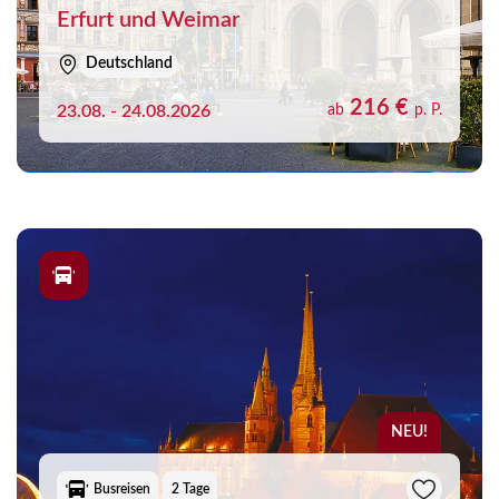
Erfurt und Weimar
Deutschland
216 €
23.08. - 24.08.2026
ab
p. P.
NEU!
Busreisen
2 Tage