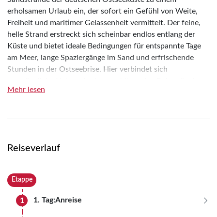
erholsamen Urlaub ein, der sofort ein Gefühl von Weite,
Freiheit und maritimer Gelassenheit vermittelt. Der feine,
helle Strand erstreckt sich scheinbar endlos entlang der
Küste und bietet ideale Bedingungen für entspannte Tage
am Meer, lange Spaziergänge im Sand und erfrischende
Stunden in der Ostseebrise. Hier verbindet sich
ursprüngliche Natur mit einer wohltuenden Ruhe, die den
Mehr lesen
Alltag schnell in weite Ferne rücken lässt.
Der Alte Strom und die vielen kleinen, liebevoll erhaltenen
Fischerhäuschen erzählen noch heute von der
traditionsreichen Vergangenheit Warnemündes als
beschauliches Fischerdorf. Zwischen den historischen
Reiseverlauf
Gebäuden, den kleinen Brücken und den ein- und
ausfahrenden Booten spürt man noch immer den
Etappe
authentischen Charme vergangener Zeiten, der dem Ort
seine besondere Atmosphäre verleiht und ihn
1. Tag:
Anreise
1
unverwechselbar macht.