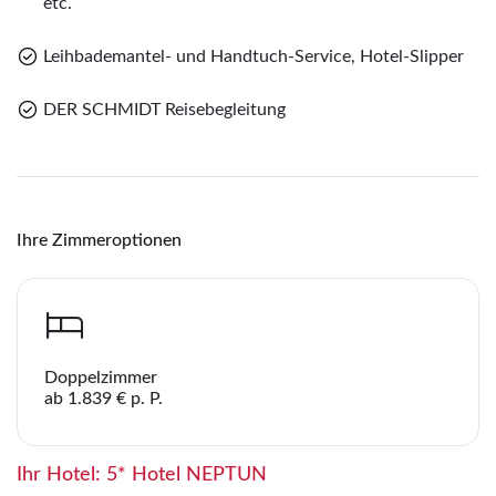
etc.
Teile diese Reise
Teile
Leihbademantel- und Handtuch-Service, Hotel-Slipper
Erholung in Warnemünde
DER SCHMIDT Reisebegleitung
Merk
WhatsApp
Sie haben noch keine Reisen auf der Merkliste
Ihre Zimmeroptionen
gespeichert
Telegram
per E-Mail senden
Doppelzimmer
ab 1.839 € p. P.
Link kopieren
Ihr Hotel: 5* Hotel NEPTUN