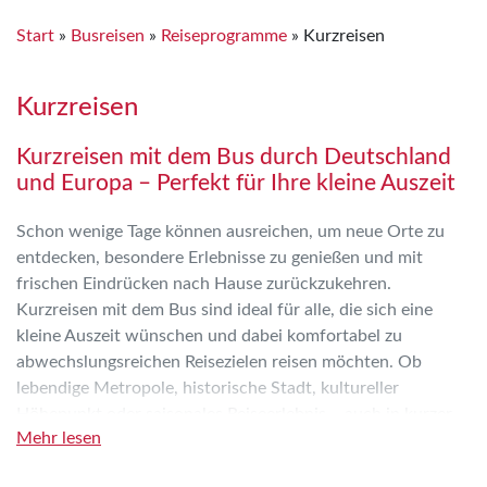
Start
»
Busreisen
»
Reiseprogramme
»
Kurzreisen
Kurzreisen
Kurzreisen mit dem Bus durch Deutschland
und Europa – Perfekt für Ihre kleine Auszeit
Schon wenige Tage können ausreichen, um neue Orte zu
entdecken, besondere Erlebnisse zu genießen und mit
frischen Eindrücken nach Hause zurückzukehren.
Kurzreisen mit dem Bus sind ideal für alle, die sich eine
kleine Auszeit wünschen und dabei komfortabel zu
abwechslungsreichen Reisezielen reisen möchten. Ob
lebendige Metropole, historische Stadt, kultureller
Höhepunkt oder saisonales Reiseerlebnis – auch in kurzer
Mehr lesen
Zeit lassen sich viele besondere Momente erleben.
Entdecken Sie attraktive Reiseziele in Deutschland und