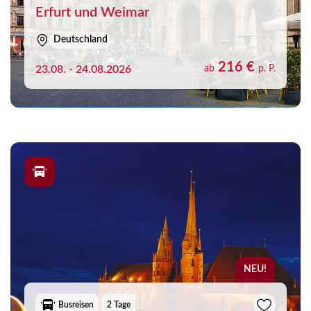
Erfurt und Weimar
Deutschland
216 €
23.08. - 24.08.2026
ab
p. P.
NEU!
Busreisen
2 Tage