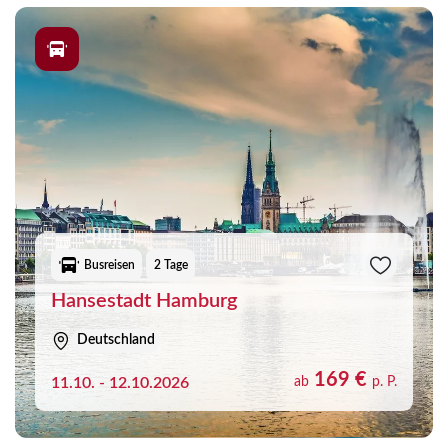
Europa und genießen Sie eine Reise, bei der Sie sich um die
Anreise nicht selbst kümmern müssen. Während der Fahrt
können Sie sich entspannt zurücklehnen und auf die
kommenden Erlebnisse einstimmen. Je nach Reise erwarten
Sie ausgewählte Hotels, interessante Ausflüge und
abwechslungsreiche Programme, die auf die jeweilige
Destination und Reisedauer abgestimmt sind.
Gerade für ein verlängertes Wochenende oder einige freie
Tage zwischendurch bieten Kurzreisen vielfältige
Möglichkeiten. Lernen Sie neue Städte kennen, besuchen
Busreisen
2 Tage
Sie besondere Veranstaltungen oder genießen Sie einfach
Hansestadt Hamburg
einen Tapetenwechsel fernab des Alltags. So wird bereits
eine kurze Reise zu einer erlebnisreichen Auszeit.
Deutschland
169 €
11.10. - 12.10.2026
ab
p. P.