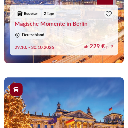
Merk
Busreisen
2 Tage
Sie haben noch keine Reisen auf der Merkliste
Magische Momente in Berlin
gespeichert
Deutschland
229 €
29.10. - 30.10.2026
ab
p. P.