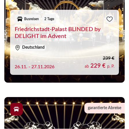
Busreisen
2 Tage
Friedrichstadt-Palast BLINDED by
DELIGHT im Advent
Deutschland
239 €
229 €
26.11. - 27.11.2026
ab
p. P.
garantierte Abreise