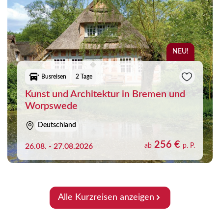
NEU!
Busreisen
2 Tage
Kunst und Architektur in Bremen und
Worpswede
Deutschland
256 €
26.08. - 27.08.2026
ab
p. P.
Alle Kurzreisen anzeigen