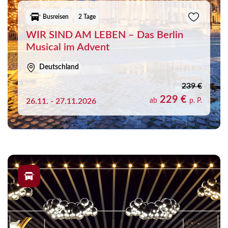
Busreisen
2 Tage
WIR SIND AM LEBEN – Das Berlin
Musical im Advent
Deutschland
239 €
229 €
26.11. - 27.11.2026
ab
p. P.