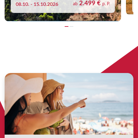
2.499 €
08.10. - 15.10.2026
ab
p. P.